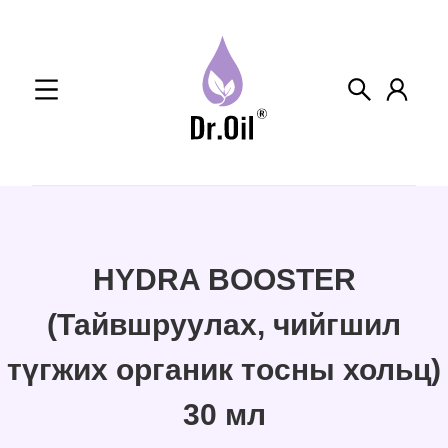
Skip
to
content
HYDRA BOOSTER
(Тайвшруулах, чийгшил
түгжих органик тосны хольц)
30 мл