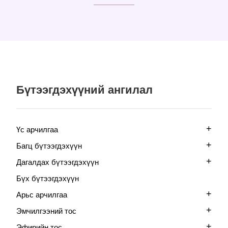
Бүтээгдэхүүний ангилал
+
Үс арчилгаа
+
Багц бүтээгдэхүүн
+
Дагалдах бүтээгдэхүүн
Бүх бүтээгдэхүүн
+
Арьс арчилгаа
+
Эмчилгээний тос
+
Эфирийн тос