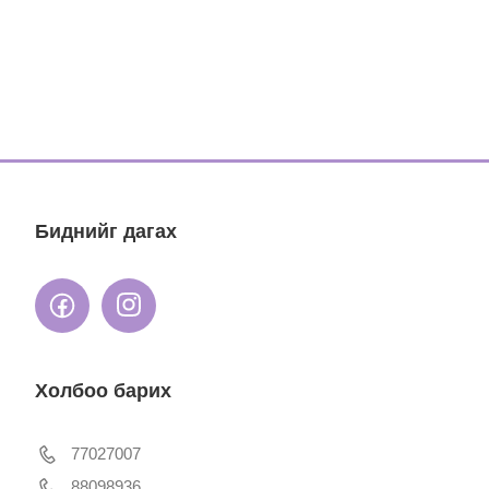
Биднийг дагах
Холбоо барих
77027007
88098936