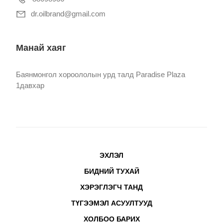
dr.oilbrand@gmail.com
Манай хаяг
Баянмонгол хороололын урд талд Paradise Plaza
1давхар
ЭХЛЭЛ
БИДНИЙ ТУХАЙ
ХЭРЭГЛЭГЧ ТАНД
ТҮГЭЭМЭЛ АСУУЛТУУД
ХОЛБОО БАРИХ