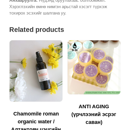
Анхааруулга:
Нүдэнд оруулахаас болгоомжил.
Хэрэглэхийн өмнө нимгэн арьстай хэсэгт түрхэж
тохирох эсэхийг шалгана уу.
Related products
ANTI AGING
Chamomile roman
(үрчлээний эсрэг
organic water /
саван)
Алтантовч цэцгийн