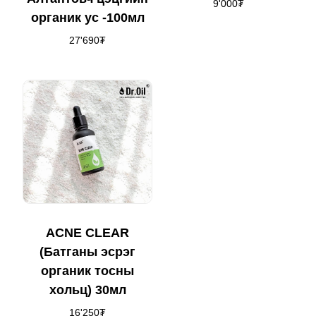
9'000
₮
органик ус -100мл
27'690
₮
ACNE CLEAR
(Батганы эсрэг
органик тосны
хольц) 30мл
16'250
₮