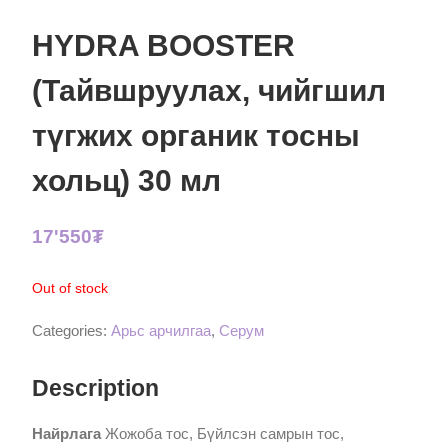
HYDRA BOOSTER
(Тайвшруулах, чийгшил
түгжих органик тосны
хольц) 30 мл
17'550
₮
Out of stock
Categories:
Арьс арчилгаа
,
Серум
Description
Найрлага
Жожоба тос, Бүйлсэн самрын тос,