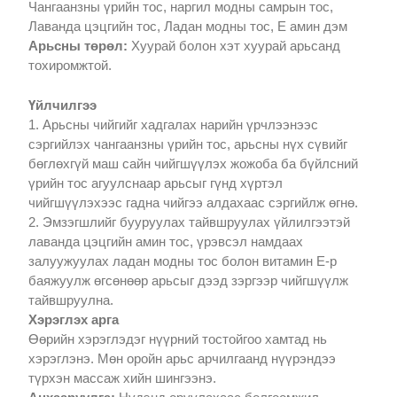
Чангаанзны үрийн тос, наргил модны самрын тос,
Лаванда цэцгийн тос, Ладан модны тос, Е амин дэм
Арьсны төрөл:
Хуурай болон хэт хуурай арьсанд
тохиромжтой.
Үйлчилгээ
1. Арьсны чийгийг хадгалах нарийн үрчлээнээс
сэргийлэх чангаанзны үрийн тос, арьсны нүх сүвийг
бөглөхгүй маш сайн чийгшүүлэх жожоба ба бүйлсний
үрийн тос агуулснаар арьсыг гүнд хүртэл
чийгшүүлэхээс гадна чийгээ алдахаас сэргийлж өгнө.
2. Эмзэгшлийг бууруулах тайвшруулах үйлилгээтэй
лаванда цэцгийн амин тос, үрэвсэл намдаах
залуужуулах ладан модны тос болон витамин E-р
баяжуулж өгсөнөөр арьсыг дээд зэргээр чийгшүүлж
тайвшруулна.
Хэрэглэх арга
Өөрийн хэрэглэдэг нүүрний тостойгоо хамтад нь
хэрэглэнэ. Мөн оройн арьс арчилгаанд нүүрэндээ
түрхэн массаж хийн шингээнэ.