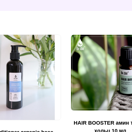
HAIR BOOSTER амин 
хольц 10 мл