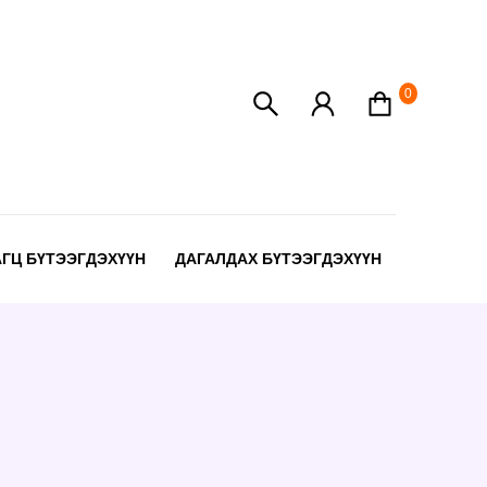
0
АГЦ БҮТЭЭГДЭХҮҮН
ДАГАЛДАХ БҮТЭЭГДЭХҮҮН