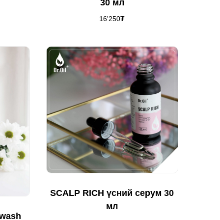
30 мл
16'250
₮
SCALP RICH үсний серум 30
мл
 wash