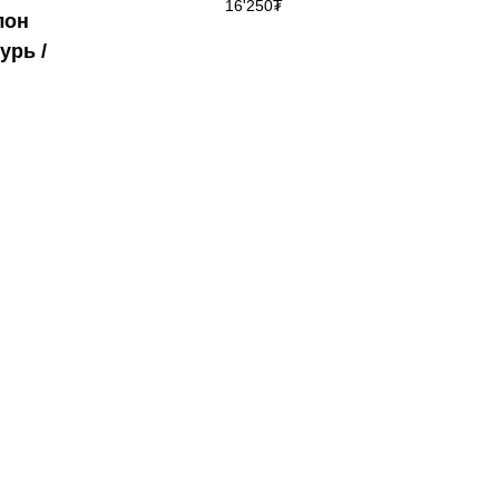
16'250
₮
лон
урь /