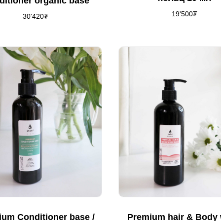
ditioner organic base
19'500
₮
30'420
₮
um Conditioner base /
Premium hair & Body