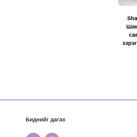
Sha
Шам
са
зэрэг
Биднийг дагах