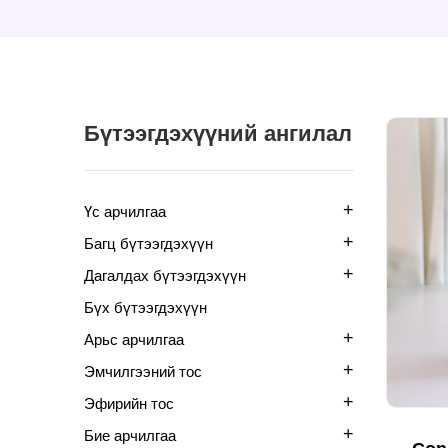
Бүтээгдэхүүний ангилал
+
Үс арчилгаа
+
Багц бүтээгдэхүүн
+
Дагалдах бүтээгдэхүүн
Бүх бүтээгдэхүүн
+
Арьс арчилгаа
+
Эмчилгээний тос
+
Эфирийн тос
+
Бие арчилгаа