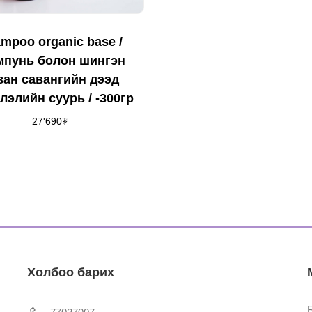
mpoo organic base /
пунь болон шингэн
ван савангийн дээд
лэлийн суурь / -300гр
27'690
₮
Холбоо барих