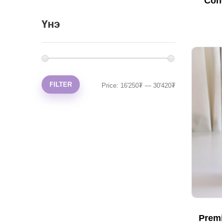
Con
Үнэ
FILTER
Price:
16'250₮
—
30'420₮
Premi