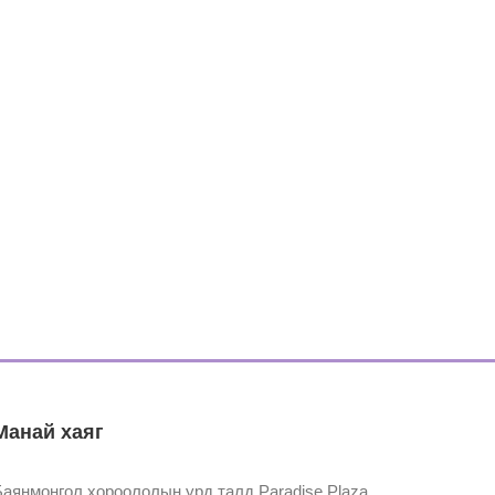
Манай хаяг
Баянмонгол хороололын урд талд Paradise Plaza