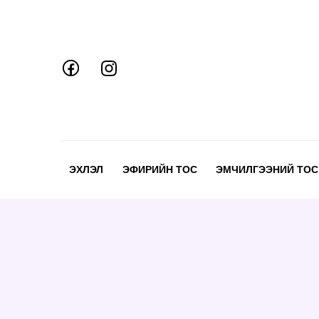
Skip
to
content
ЭХЛЭЛ
ЭФИРИЙН ТОС
ЭМЧИЛГЭЭНИЙ ТОС