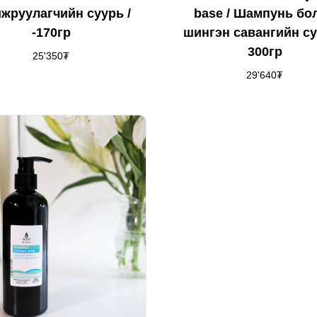
жруулагчийн суурь /
base / Шампунь бо
-170гр
шингэн савангийн су
300гр
25'350
₮
29'640
₮