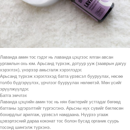
Лаванда амин тос гэдэг нь лаванда цэцгээс ялган авсан
ургамлын охь юм. Арьсанд түрхэж, дотуур ууж (зааврын дагуу
хэрэглэх), үнэрээр амьсгалж хэрэглэдэг.
Арьсанд түрхэж хэрэглэхэд батга үрэвсэл бууруулах, нөсөө
толбо бүдгэрүүлэх, үрчлээг бууруулах нөлөөтэй. Мөн үсийг
эрүүлжүүлдэг.
Батга эмчлэх
Лаванда цэцгийн амин тос нь нян бактерийг устгадаг бөгөөд
батганы эдгэрэлтийг түргэсгэнэ. Арьсны нүх сүвийг бөглөсөн
бохирдлыг арилгаж, үрэвсэл намдаана. Нүүрээ угааж
цэвэрлэсний дараа коконат тос болон бусад органик суурь
тосонд шингэлж түрхэнэ.