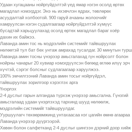
Удаан хугацааны нойргүйдэлтэй үед ямар нэгэн осолд өртөх
магадлал нэмэгддэг. Энэ нь ихэвчлэн ядрах, төвлөрөх
асуудалтай холбоотой. 900 гаруй ачааны жолоочийг
хамруулсан нэгэн судалгаагаар нойргүйдэлтэй хүмүүс
бусадтай харьцуулахад осолд өртөх магадлал бараг хоёр
дахин их байжээ.
Лаванда амин тос нь мэдрэлийн системийг тайвшруулах
нөлөөтэй тул бат бөх унтаж амрахад тусалдаг. 30 минутын турш
Лаванда амин тосны үнэрээр амьсгалахад гүн нойрсолт болон
нойрны чанарыг 20 хувиар нэмэгдүүлсэн бөгөөд өглөө илүү эрч
хүчтэй, сэргэг болсныг судлагаагаар харуулжээ.
100% эмчилгээний Лаванда амин тосыг нойргүйдэл,
тайвшруулах зорилгоор хэрэглэх арга
Үнэрлэх
2-4 дуслыг гарын алгандаа түрхэж үнэрээр амьсгална. Гүнзгий
амьсгалаад удаан үнэрлэхэд тархинд шууд нөлөөлж,
мэдрэлийн системийг тайвшруулдаг.
Ууршуулагч төхөөрөмжинд унтахаасаа нэг цагийн өмнө агаараа
Лаванда үнэрээр дүүргээрэй.
Хөвөн болон салфетканд 2-4 дуслыг шингээн дэрний доор хийж