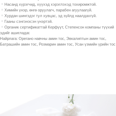
Насанд хүрэгчид, хүүхэд хэрэглэхэд тохиромжтой.
Химийн үнэр, өнгө оруулагч, парабен агуулаагүй.
Хурдан шингэдэг тул хувцас, эд зүйлд наалдахгүй.
Гааны сэнгэнэсэн үнэртэй.
Органик сертификаттай Керфүүт, Степенсон компаны түүхий
эдийг ашигладаг.
Найрлага: Орегано навчны амин тос, Эвкалиптын амин тос,
Батрашийн амин тос, Розмарин амин тос, Усан үзмийн үрийн тос