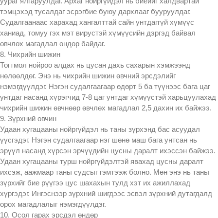
уураг ялгаруулдаг. Архаг нойргүйдэл нь биеийг халдвартай
тэмцэхэд тусалдаг эсрэгбие буюу дархлааг бууруулдаг.
Судалгаанаас харахад хангалттай сайн унтдаггүй хүмүүс
ханиад, томуу гэх мэт вирустэй хүмүүсийн дэргэд байвал
өвчлөх магадлал өндөр байдаг.
8. Чихрийн шижин
Тогтмол нойроо алдах нь цусан дахь сахарын хэмжээнд
нөлөөлдөг. Энэ нь чихрийн шижин өвчний эрсдэлийг
нэмэгдүүлдэг. Нэгэн судалгаагаар өдөрт 5 ба түүнээс бага цаг
унтдаг насанд хүрэгчид 7-8 цаг унтдаг хүмүүстэй харьцуулахад
чихрийн шижин өвчнөөр өвчлөх магадлал 2,5 дахин их байжээ.
9. Зүрхний өвчин
Удаан хугацааны нойргүйдэл нь таны зүрхэнд бас асуудал
үүсгэдэг. Нэгэн судалгаагаар нэг шөнө маш бага унтсан нь
эрүүл насанд хүрсэн эрчүүдийн цусны даралт ихэссэн байжээ.
Удаан хугацааны турш нойргүйдэлтэй явахад цусны даралт
ихсэж, аажмаар таны судсыг гэмтээж болно. Мөн энэ нь таны
зүрхийг бие рүүгээ цус шахахын тулд хэт их ажиллахад
хүргэдэг. Ингэснээр зүрхний шигдээс эсвэл зүрхний дутагдалд
орох магадлалыг нэмэгдүүлдэг.
10. Осол гарах эрсдэл өндөр