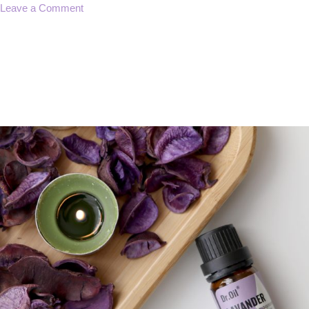
on
Leave a Comment
ХАРШЛЫН
ТУУРАЛТЫГ
ХЭРХЭН
ЭМГҮЙГЭЭР
ЭМЧЛЭХ
ВЭ???