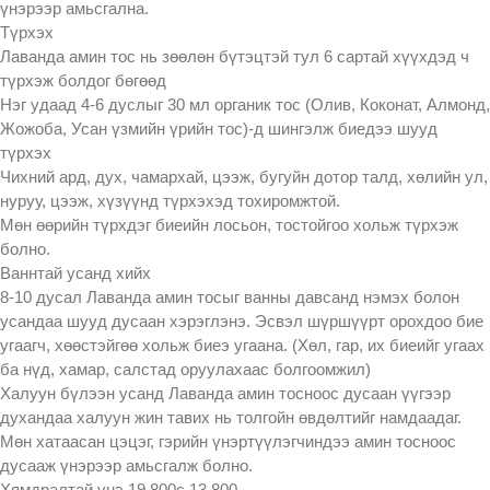
үнэрээр амьсгална.
Түрхэх
Лаванда амин тос нь зөөлөн бүтэцтэй тул 6 сартай хүүхдэд ч
түрхэж болдог бөгөөд
Нэг удаад 4-6 дуслыг 30 мл органик тос (Олив, Коконат, Алмонд,
Жожоба, Усан үзмийн үрийн тос)-д шингэлж биедээ шууд
түрхэх
Чихний ард, дух, чамархай, цээж, бугуйн дотор талд, хөлийн ул,
нуруу, цээж, хүзүүнд түрхэхэд тохиромжтой.
Мөн өөрийн түрхдэг биеийн лосьон, тостойгоо хольж түрхэж
болно.
Ваннтай усанд хийх
8-10 дусал Лаванда амин тосыг ванны давсанд нэмэх болон
усандаа шууд дусаан хэрэглэнэ. Эсвэл шүршүүрт орохдоо бие
угаагч, хөөстэйгөө хольж биеэ угаана. (Хөл, гар, их биеийг угаах
ба нүд, хамар, салстад оруулахаас болгоомжил)
Халуун бүлээн усанд Лаванда амин тосноос дусаан үүгээр
духандаа халуун жин тавих нь толгойн өвдөлтийг намдаадаг.
Мөн хатаасан цэцэг, гэрийн үнэртүүлэгчиндээ амин тосноос
дусааж үнэрээр амьсгалж болно.
Хямдралтай үнэ 19,800с 13,800