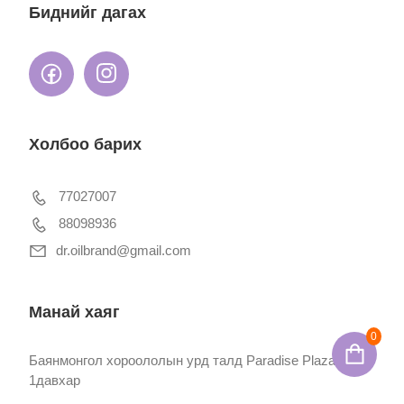
Биднийг дагах
Холбоо барих
77027007
88098936
dr.oilbrand@gmail.com
Манай хаяг
0
Баянмонгол хороололын урд талд Paradise Plaza
1давхар