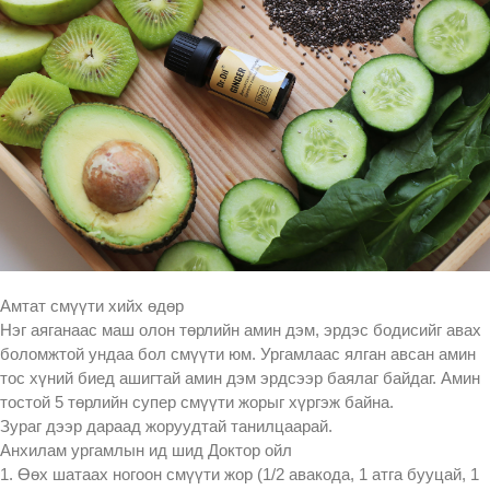
Амтат смүүти хийх өдөр
Нэг аяганаас маш олон төрлийн амин дэм, эрдэс бодисийг авах
боломжтой ундаа бол смүүти юм. Ургамлаас ялган авсан амин
тос хүний биед ашигтай амин дэм эрдсээр баялаг байдаг. Амин
тостой 5 төрлийн супер смүүти жорыг хүргэж байна.
Зураг дээр дараад жоруудтай танилцаарай.
Анхилам ургамлын ид шид Доктор ойл
1. Өөх шатаах ногоон смүүти жор (1/2 авакода, 1 атга бууцай, 1