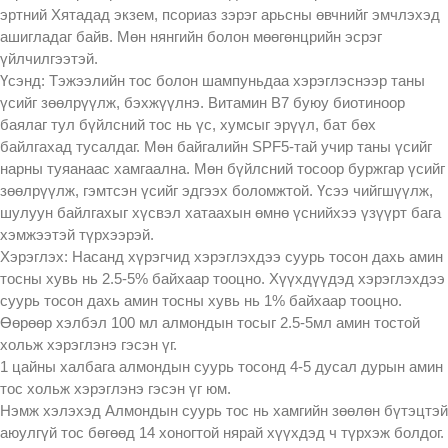
эртний Хятадад экзем, псориаз зэрэг арьсны өвчнийг эмчлэхэд
ашигладаг байв. Мөн нянгийн болон мөөгөнцрийн эсрэг
үйлчилгээтэй.
Үсэнд: Тэжээлийн тос болон шампуньдаа хэрэглэснээр таны
үсийг зөөлрүүлж, бэхжүүлнэ. Витамин В7 буюу биотиноор
баялаг тул бүйлсний тос нь үс, хумсыг эрүүл, бат бөх
байлгахад тусалдаг. Мөн байгалийн SPF5-тай учир таны үсийг
нарны туяанаас хамгаална. Мөн бүйлсний тосоор буржгар үсийг
зөөлрүүлж, гэмтсэн үсийг эдгээх боломжтой. Үсээ чийгшүүлж,
шулуун байлгахыг хүсвэл хатаахын өмнө үснийхээ үзүүрт бага
хэмжээтэй түрхээрэй.
Хэрэглэх: Насанд хүрэгчид хэрэглэхдээ суурь тосон дахь амин
тосны хувь нь 2.5-5% байхаар тооцно. Хүүхдүүдэд хэрэглэхдээ
суурь тосон дахь амин тосны хувь нь 1% байхаар тооцно.
Өөрөөр хэлбэл 100 мл алмондын тосыг 2.5-5мл амин тостой
хольж хэрэглэнэ гэсэн үг.
1 цайны халбага алмондын суурь тосонд 4-5 дусал дурын амин
тос хольж хэрэглэнэ гэсэн үг юм.
Нэмж хэлэхэд Алмондын суурь тос нь хамгийн зөөлөн бүтэцтэй
аюулгүй тос бөгөөд 14 хоногтой нярай хүүхдэд ч түрхэж болдог.