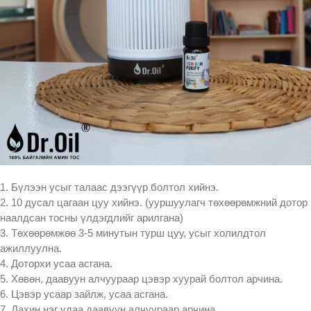
1. Бүлээн усыг талаас дээгүүр болтол хийнэ.
2. 10 дусал цагаан цуу хийнэ. (ууршуулагч төхөөрөмжний дотор
наалдсан тосны үлдэгдлийг арилгана)
3. Төхөөрөмжөө 3-5 минутын турш цуу, усыг холилдтол
ажиллуулна.
4. Доторхи усаа асгана.
5. Хөвөн, даавуун алчуураар цэвэр хуурай болтол арчина.
6. Цэвэр усаар зайлж, усаа асгана.
7. Дахин нэг удаа даавуун алчуураар арчина.