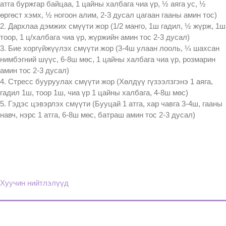
атга буржгар байцаа, 1 цайны халбага чиа үр, ½ аяга ус, ½
өргөст хэмх, ½ ногоон алим, 2-3 дусал цагаан гааны амин тос)
2. Дархлаа дэмжих смүүти жор (1/2 манго, 1ш гадил, ½ жүрж, 1ш
тоор, 1 ц/халбага чиа үр, жүржийн амин тос 2-3 дусал)
3. Бие хоргүйжүүлэх смүүти жор (3-4ш улаан лооль, ¼ шахсан
нимбэгний шүүс, 6-8ш мөс, 1 цайны халбага чиа үр, розмарин
амин тос 2-3 дусал)
4. Стресс бууруулах смүүти жор (Хөлдүү гүзээлзгэнэ 1 аяга,
гадил 1ш, тоор 1ш, чиа үр 1 цайны халбага, 4-8ш мөс)
5. Гэдэс цэвэрлэх смүүти (Бууцай 1 атга, хар чавга 3-4ш, гааны
навч, нэрс 1 атга, 6-8ш мөс, батраш амин тос 2-3 дусал)
Хуучин нийтлэлүүд
Мэдээний
цэс