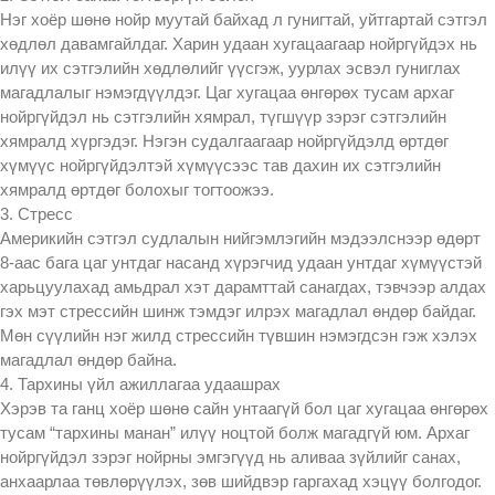
Нэг хоёр шөнө нойр муутай байхад л гунигтай, уйтгартай сэтгэл
хөдлөл давамгайлдаг. Харин удаан хугацаагаар нойргүйдэх нь
илүү их сэтгэлийн хөдлөлийг үүсгэж, уурлах эсвэл гуниглах
магадлалыг нэмэгдүүлдэг. Цаг хугацаа өнгөрөх тусам архаг
нойргүйдэл нь сэтгэлийн хямрал, түгшүүр зэрэг сэтгэлийн
хямралд хүргэдэг. Нэгэн судалгаагаар нойргүйдэлд өртдөг
хүмүүс нойргүйдэлтэй хүмүүсээс тав дахин их сэтгэлийн
хямралд өртдөг болохыг тогтоожээ.
3. Стресс
Америкийн сэтгэл судлалын нийгэмлэгийн мэдээлснээр өдөрт
8-аас бага цаг унтдаг насанд хүрэгчид удаан унтдаг хүмүүстэй
харьцуулахад амьдрал хэт дарамттай санагдах, тэвчээр алдах
гэх мэт стрессийн шинж тэмдэг илрэх магадлал өндөр байдаг.
Мөн сүүлийн нэг жилд стрессийн түвшин нэмэгдсэн гэж хэлэх
магадлал өндөр байна.
4. Тархины үйл ажиллагаа удаашрах
Хэрэв та ганц хоёр шөнө сайн унтаагүй бол цаг хугацаа өнгөрөх
тусам “тархины манан” илүү ноцтой болж магадгүй юм. Архаг
нойргүйдэл зэрэг нойрны эмгэгүүд нь аливаа зүйлийг санах,
анхаарлаа төвлөрүүлэх, зөв шийдвэр гаргахад хэцүү болгодог.