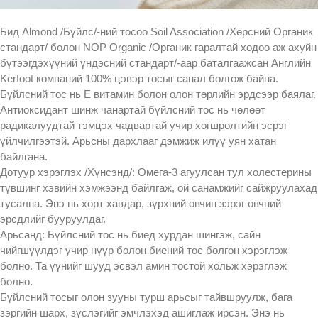
Бид Almond /Бүйлс/-ний тосоо Soil Association /Хөрсний Органик
стандарт/ болон NOP Organic /Органик гаралтай хөдөө аж ахуйн
бүтээгдэхүүний үндэсний стандарт/-аар баталгаажсан Английн
Kerfoot компаний 100% цэвэр тосыг санал болгож байна.
Бүйлсний тос нь Е витамин болон олон төрлийн эрдсээр баялаг.
Антиоксидант шинж чанартай бүйлсний тос нь чөлөөт
радикалуудтай тэмцэх чадвартай учир хөгшрөлтийн эсрэг
үйлчилгээтэй. Арьсны дархлааг дэмжиж илүү уян хатан
байлгана.
Дотуур хэрэглэх /Хүнсэнд/: Омега-3 агуулсан тул холестерины
түвшинг хэвийн хэмжээнд байлгаж, ой санамжийг сайжруулахад
тусална. Энэ нь хорт хавдар, зүрхний өвчин зэрэг өвчний
эрсдлийг бууруулдаг.
Арьсанд: Бүйлсний тос нь биед хурдан шингэж, сайн
чийгшүүлдэг учир нүүр болон биений тос болгон хэрэглэж
болно. Та үүнийг шууд эсвэл амин тостой хольж хэрэглэж
болно.
Бүйлсний тосыг олон зууны турш арьсыг тайвшруулж, бага
зэргийн шарх, зүслэгийг эмчлэхэд ашиглаж ирсэн. Энэ нь