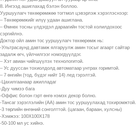
8. Ингээд ашиглахад бэлэн боллоо.
Ууршуулагч төхөөрөмжөө тогтмол цэвэрлэж хэрэглэснээр:
– Төхөөрөмжийг илүү удаан ашиглана.
– Өмнөх тосны үлдэгдэл дараагийн тостой холилдохоос
сэргийлнэ.
Доктор ойл амин тос ууршуулагч төхөөрөмж нь:
-Ультрасаунд давтамж ялгаруулж амин тосыг агаарт сайтар
задалж өгч, үйлчилгээг нэмэгдүүлдэг.
– Хэт авиан чийгшүүлэх технологитой.
– Ус дууссан тохиолдолд автоматаар унтрах горимтой.
– 7 өнгийн (тод, бүдэг нийт 14) лед гэрэлтэй.
-Цахилгаанаар ажилладаг
-Дуу чимээ бага
-Оффис болон гэрт өнгө нэмэх декор болно.
-Тансаг зэрэглэлийн (АА) амин тос ууршуулахад тохиромжтой.
-3 төрлийн өнгөний сонголттой. (цагаан, бараан, хулсны)
-Хэмжээ: 100X100X178
-50-100 мл ус хийнэ.