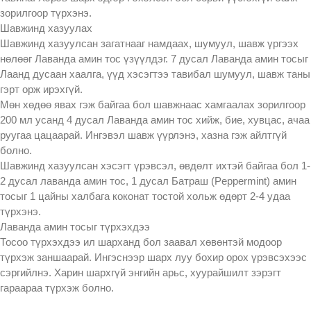
зорилгоор түрхэнэ.
Шавжинд хазуулах
Шавжинд хазуулсан загатнааг намдаах, шумуул, шавж үргээх
нөлөөг Лаванда амин тос үзүүлдэг. 7 дусал Лаванда амин тосыг
Лаанд дусаан хаалга, үүд хэсэгтээ тавибал шумуул, шавж таны
гэрт орж ирэхгүй.
Мөн хөдөө явах гэж байгаа бол шавжнаас хамгаалах зорилгоор
200 мл усанд 4 дусал Лаванда амин тос хийж, бие, хувцас, ачаа
руугаа цацаарай. Ингэвэл шавж үүрлэнэ, хазна гэж айлтгүй
болно.
Шавжинд хазуулсан хэсэгт үрэвсэл, өвдөлт ихтэй байгаа бол 1-
2 дусал лаванда амин тос, 1 дусал Батраш (Peppermint) амин
тосыг 1 цайны халбага коконат тостой хольж өдөрт 2-4 удаа
түрхэнэ.
Лаванда амин тосыг түрхэхдээ
Тосоо түрхэхдээ ил шарханд бол заавал хөвөнтэй модоор
түрхэж заншаарай. Ингэснээр шарх луу бохир орох үрэвсэхээс
сэргийлнэ. Харин шархгүй энгийн арьс, хуурайшилт зэрэгт
гараараа түрхэж болно.