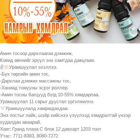
Амин тосоор дархлаагаа дэмжиж,
Ковид өвчнийг эрүүл энх хамтдаа давцгаая.
✌
Урамшуулал эхэллээ.
-Бүх төрлийн амин тос,
-Дархлаа дэмжих массажны тос,
-Ханиад томууны эсрэг роллер,
-Амин тосны багцууд бүгд 10-55% хямдарлаа.
Урамшуулал 11 сарыг дуустал үргэлжилнэ.
Урамшуулалд хамрагдахдаа:
Энэ постыг лайк, шэйр хийснээ үзүүлээд хямдралтай үнээр
худалдан аваарай.
Хаяг: Гранд плаза С блок 12 давхарт 1203 тоот
Утас: 7711-8383, 8080-7272