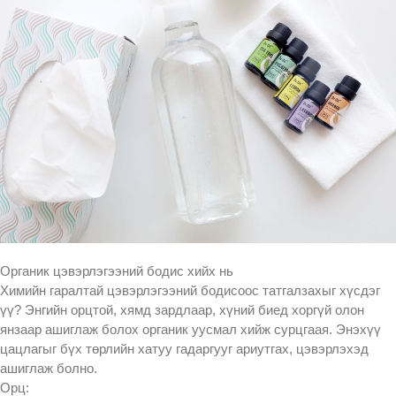
Органик цэвэрлэгээний бодис хийх нь
Химийн гаралтай цэвэрлэгээний бодисоос татгалзахыг хүсдэг
үү? Энгийн орцтой, хямд зардлаар, хүний биед хоргүй олон
янзаар ашиглаж болох органик уусмал хийж сурцгаая. Энэхүү
цацлагыг бүх төрлийн хатуу гадаргууг ариутгах, цэвэрлэхэд
ашиглаж болно.
Орц: