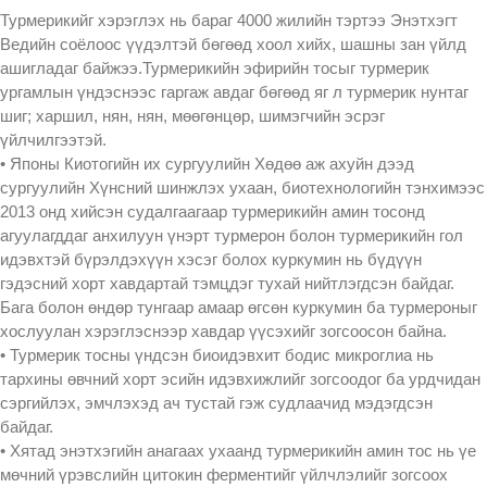
Турмерикийг хэрэглэх нь бараг 4000 жилийн тэртээ Энэтхэгт
Ведийн соёлоос үүдэлтэй бөгөөд хоол хийх, шашны зан үйлд
ашигладаг байжээ.Турмерикийн эфирийн тосыг турмерик
ургамлын үндэснээс гаргаж авдаг бөгөөд яг л турмерик нунтаг
шиг; харшил, нян, нян, мөөгөнцөр, шимэгчийн эсрэг
үйлчилгээтэй.
• Японы Киотогийн их сургуулийн Хөдөө аж ахуйн дээд
сургуулийн Хүнсний шинжлэх ухаан, биотехнологийн тэнхимээс
2013 онд хийсэн судалгаагаар турмерикийн амин тосонд
агуулагддаг анхилуун үнэрт турмерон болон турмерикийн гол
идэвхтэй бүрэлдэхүүн хэсэг болох куркумин нь бүдүүн
гэдэсний хорт хавдартай тэмцдэг тухай нийтлэгдсэн байдаг.
Бага болон өндөр тунгаар амаар өгсөн куркумин ба турмероныг
хослуулан хэрэглэснээр хавдар үүсэхийг зогсоосон байна.
• Турмерик тосны үндсэн биоидэвхит бодис микроглиа нь
тархины өвчний хорт эсийн идэвхижлийг зогсоодог ба урдчидан
сэргийлэх, эмчлэхэд ач тустай гэж судлаачид мэдэгдсэн
байдаг.
• Хятад энэтхэгийн анагаах ухаанд турмерикийн амин тос нь үе
мөчний үрэвслийн цитокин ферментийг үйлчлэлийг зогсоох