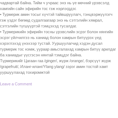
чадвартай байна. Тийм ч учраас энэ нь үе мөчний үрэвсэлд
хамгийн сайн эфирийн тос гэж нэрлэгддэг.
• Турмерик амин тосыг хүчтэй тайвшруулагч, тэнцвэржүүлэгч
гэж үздэг бөгөөд судалгаагаар энэ нь сэтгэлийн хямрал,
сэтгэлийн түгшүүртэй тэмцэхэд тусалдаг.
• Турмерикийн эфирийн тосны үрэвслийн эсрэг болон нянгийн
эсрэг үйлчилгээ нь ханиад болон хамрын битүүрэх үед
хэрэглэхэд үнэхээр тустай. Ууршуулагчид хэдэн дусал
турмерик тос нэмж, уураар амьсгалахад хамрын битүү арилдаг
ба ханиадыг үүсгэсэн нянтай тэмцдэг байна.
Түрмерикийг Цагаан гаа /ginger/, жүрж /orange/, бэрсүүт жүрж
/grapefruit/, Иланг-иланг/Ylang ylang/ зэрэг амин тостой хамт
ууршуулахад тохиромжтой
on
Leave a Comment
ТУРМЕРИК
ХЭРЭГЛЭЭ