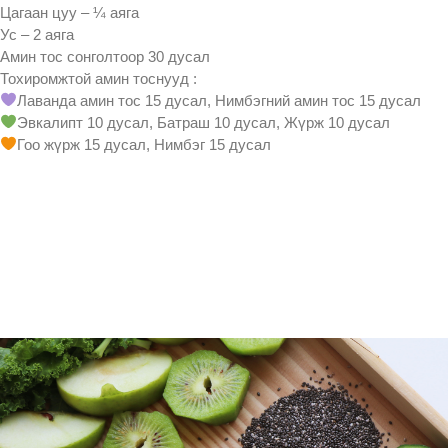
Цагаан цуу – ¼ аяга
Ус – 2 аяга
Амин тос сонголтоор 30 дусал
Тохиромжтой амин тоснууд :
Лаванда амин тос 15 дусал, Нимбэгний амин тос 15 дусал
Эвкалипт 10 дусал, Батраш 10 дусал, Жүрж 10 дусал
Гоо жүрж 15 дусал, Нимбэг 15 дусал