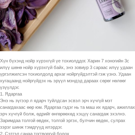
Хүн бүхэнд нойр хүрэхгүй үе тохиолддог. Харин 7 хоногийн 3с
илүү шөнө нойр хүрэхгүй байх, энэ зовиур 3 сараас илүү удаан
үргэлжилсэн тохиолдолд архаг нойргүйдэлтэй гэж үзнэ. Удаан
хугацаанд нойргүйдэх нь эрүүл мэндэд дараах сөрөг нөлөөг
үзүүлдэг.
1. Ядаргаа
Энэ нь зүгээр л ядарч туйлдсан эсвэл эрч хүчгүй мэт
санагдахаас өөр юм. Ядаргаа гэдэг нь та маш их ядарч, ажиллах
эрч хүчгүй болж, өдрийг өнгөрөөхөд хэцүү санагдаж эхэлнэ.
Заримдаа толгой өвдөх, толгой эргэх, булчин өвдөх, сулрах
зэрэг шинж тэмдгүүд илэрдэг.
2. Сэтгэл санаа тогтворгүй болох