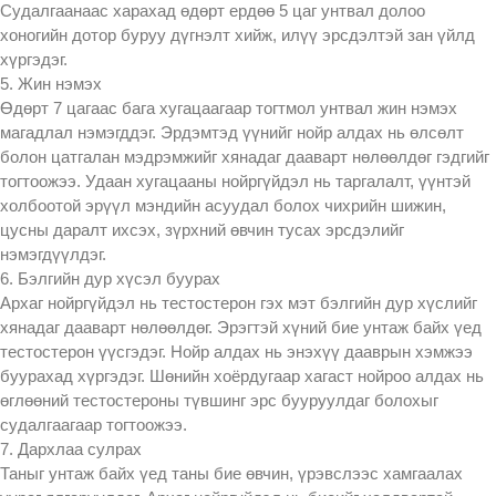
Судалгаанаас харахад өдөрт ердөө 5 цаг унтвал долоо
хоногийн дотор буруу дүгнэлт хийж, илүү эрсдэлтэй зан үйлд
хүргэдэг.
5. Жин нэмэх
Өдөрт 7 цагаас бага хугацаагаар тогтмол унтвал жин нэмэх
магадлал нэмэгддэг. Эрдэмтэд үүнийг нойр алдах нь өлсөлт
болон цатгалан мэдрэмжийг хянадаг дааварт нөлөөлдөг гэдгийг
тогтоожээ. Удаан хугацааны нойргүйдэл нь таргалалт, үүнтэй
холбоотой эрүүл мэндийн асуудал болох чихрийн шижин,
цусны даралт ихсэх, зүрхний өвчин тусах эрсдэлийг
нэмэгдүүлдэг.
6. Бэлгийн дур хүсэл буурах
Архаг нойргүйдэл нь тестостерон гэх мэт бэлгийн дур хүслийг
хянадаг дааварт нөлөөлдөг. Эрэгтэй хүний бие унтаж байх үед
тестостерон үүсгэдэг. Нойр алдах нь энэхүү дааврын хэмжээ
буурахад хүргэдэг. Шөнийн хоёрдугаар хагаст нойроо алдах нь
өглөөний тестостероны түвшинг эрс бууруулдаг болохыг
судалгаагаар тогтоожээ.
7. Дархлаа сулрах
Таныг унтаж байх үед таны бие өвчин, үрэвслээс хамгаалах