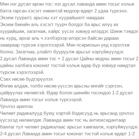
Мөн нэг дусал арган тос: нэг дусал лаванда амин тосыг хольж
батга гарсан хэсэгт хөвөнтэй модоор өдөрт 2 удаа түрхэнэ.
Экзем тууралт, арьсны хэт хуурайшилт намдаах
Экзем биеийн аль хэсэгт туурч болдог ба арьс илүү их
хуурайшиж, загатнаж, хайрс үүсэх зовиур илэрдэг. Шинж тэмдэг
нь хурц, архаг аль ч хэлбэрээр илэрсэн байсан дараах
заавраар түрхэж хэрэглээрэй. Мөн псириозын үед хэрэглэж
болно. Загатнаа, улайлт бууруулж арьсыг хоргүйжүүлдэг.
2 дусал Лаванда амин тос + 2 дусал Цайны модны амин тосыг 2
цайны халбага коконат тостой хольж өдөр бүр зовиур намдтал
түрхэж хэрэглээрэй.
Сэвх нөсөө бүдгэрүүлэх
Өнгөө алдаж, толбо нөсөө үүссэн арьсны өнгийг сэргээн,
цайруулах нөлөөтэй. Өдөр болон шөнийн тосондоо 1-2 дусал
Лаванда амин тосыг хольж түрхээрэй.
Үрчлээ арилгах
Чөлөөт радикалууд буюу хортой бодисууд нь арьсанд үрчлээ
үүсэхэд нөлөөлдөг. Лаванда амин тос нь антиоксидантаар
баялаг тул чөлөөт радикалаас арьсыг хамгаалж, хоргүйжүүлдэг.
2-4 дусал Лаванда амин тосыг коконат тостой хольж өдөрт 1-2