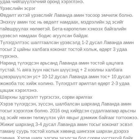
удаа чийгшүүлэгчний оронд хэрэглэнэ.
Үрэвслийн эсрэг
Өвдөлт ихтэй үрэвслийг Лаванда амин тосоор эмчилж болно.
Энэхүү амин тос нь өвдөлт намдаах, мэдрэлийн эд эсийг
тайвшруулах нөлөөтэй. Бета-каропелин хэмээх байгалийн
үрэвсэл намдаах бодис агуулсан байдаг.
Түлэгдэлтээс шалтгаалсан үрэвсэлд 1-2 дусал Лаванда амин
тосыг 2 цайны халбага коконат тостой хольж, өдөрт 3 удаа
түрхэнэ.
Наранд түлэгдсэн арьсанд Лаванда амин тостой цацлага
тустай. ¼ аяга зуун настын шүүсэнд + 2 хоолны халбага
цэвэршүүлсэн ус+ 10-12 дусал Лаванда амин тос+ 10 дусал
жожоба тос хийж холино. Түлэгдэлт арилтал өдөрт 2-3 удаа
цацаж хэрэглэнэ.
Шархны эдгэрэлт түргэсгэх, сорви арилгах
Хэрэв түлэгдсэн, зүссэн, шалбалсан шарханд Лаванда амин
тосыг хэрэглэж болно. 2016 онд хийгдсэн судалгаагаар арьсны
эд эсийг нөхөн төлжүүлэх үйл явцыг дэмжиж байгааг тогтоожээ.
Жижиг шарханд 3-4 дусал Лаванда амин тосыг коконат эсвэл
таману суурь тостой хольж хөвөнд шингээж шархан дээрээ
тавина. Хэрэв шарх эдгэрч эхэлсэн бол сорви үүсгэхгүй байх