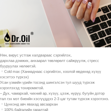
Нян, вирус устгаж халдвараас сэргийлэх,
дархлаа дэмжих, анхаарал төвлөрөлт сайжруулж, стресс
бууруулах нөлөөтэй.
Cold max (Ханиаднаас сэргийлэх, хоолой өвдөхөд хүзүү
хэсэгтээ түрхэх)
Усан үзмийн үрийн тосонд шингэлсэн тул шууд түрхэж
хэрэглэхэд тохиромжтой.
– Дух, чамархай, чихний ар, хүзүү, цээж, нуруу, бугуйн дотор
тал гэх мэт биеийн хэсгүүддээ 2-3 цаг тутам түрхэж хэрэглэнэ.
Цүнхэнд авч явахад авсаархан
100% байгалийн гаралтай