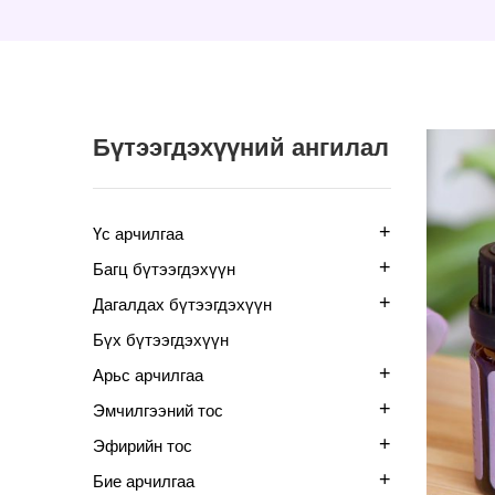
Бүтээгдэхүүний ангилал
+
Үс арчилгаа
+
Багц бүтээгдэхүүн
+
Дагалдах бүтээгдэхүүн
Бүх бүтээгдэхүүн
+
Арьс арчилгаа
+
Эмчилгээний тос
+
Эфирийн тос
+
Бие арчилгаа