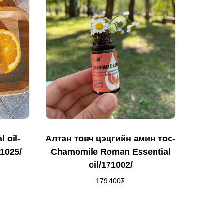
 oil-
Алтан товч цэцгийн амин тос-
1025/
Chamomile Roman Essential
oil/171002/
179'400
₮