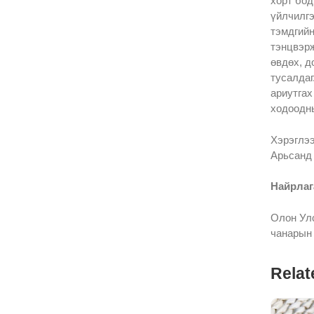
хорт бод
үйлчилгэ
тэмдгийн
тэнцвэрж
өвдөх, д
тусалдаг
ариутгах
ходоодны
Хэрэглэ
Арьсанд 
Найрлаг
Олон Улс
чанарын
Relat