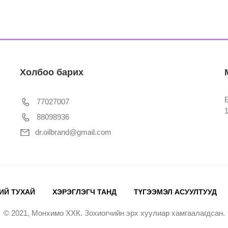
Холбоо барих
77027007
88098936
dr.oilbrand@gmail.com
ИЙ ТУХАЙ
ХЭРЭГЛЭГЧ ТАНД
ТҮГЭЭМЭЛ АСУУЛТУУД
© 2021, Монхимо ХХК. Зохиогчийн эрх хуулиар хамгаалагдсан.