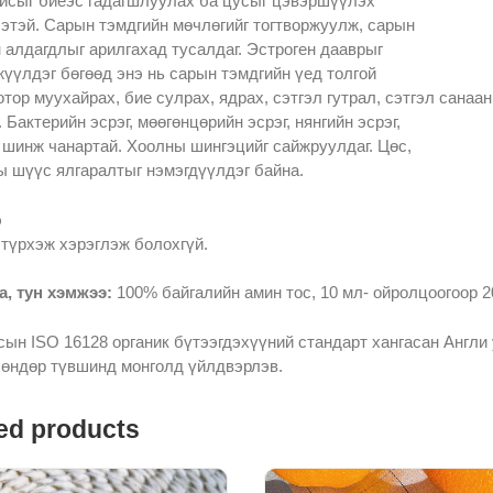
исыг биеэс гадагшлуулах ба цусыг цэвэршүүлэх
этэй. Сарын тэмдгийн мөчлөгийг тогтворжуулж, сарын
 алдагдлыг арилгахад тусалдаг. Эстроген дааврыг
үүлдэг бөгөөд энэ нь сарын тэмдгийн үед толгой
отор муухайрах, бие сулрах, ядрах, сэтгэл гутрал, сэтгэл сана
. Бактерийн эсрэг, мөөгөнцөрийн эсрэг, нянгийн эсрэг,
 шинж чанартай. Хоолны шингэцийг сайжруулдаг. Цөс,
 шүүс ялгаралтыг нэмэгдүүлдэг байна.
э
түрхэж хэрэглэж болохгүй.
а, тун хэмжээ:
100% байгалийн амин тос, 10 мл- ойролцоогоор 2
ын ISO 16128 органик бүтээгдэхүүний стандарт хангасан Англи
 өндөр түвшинд монголд үйлдвэрлэв.
ed products