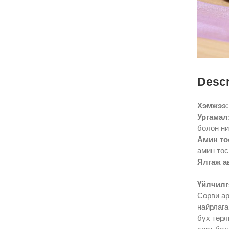
Descr
Хэмжээ:
Ургамал
болон ни
Амин то
амин тос
Ялгаж а
Үйлчилг
Сорви ар
найрлага
бүх төрл