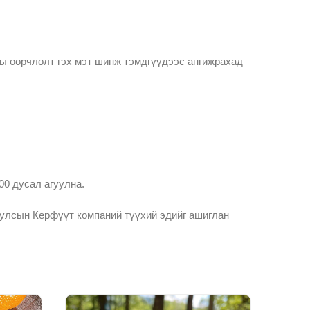
аны өөрчлөлт гэх мэт шинж тэмдгүүдээс ангижрахад
00 дусал агуулна.
 улсын Керфүүт компаний түүхий эдийг ашиглан