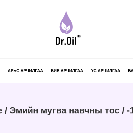
АРЬС АРЧИЛГАА
БИЕ АРЧИЛГАА
ҮС АРЧИЛГАА
Б
 / Эмийн мугва навчны тос / 