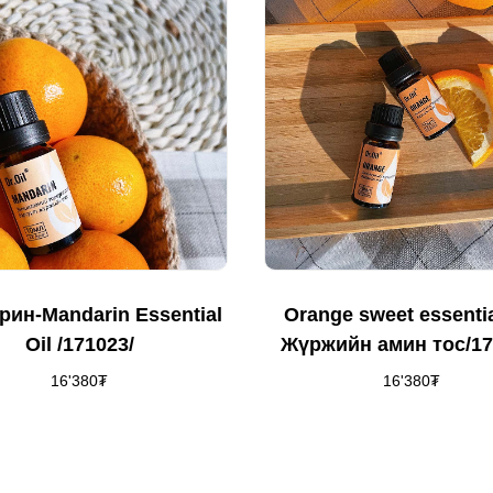
рин-Mandarin Essential
Orange sweet essential
Oil /171023/
Жүржийн амин тос/17
16'380
₮
16'380
₮