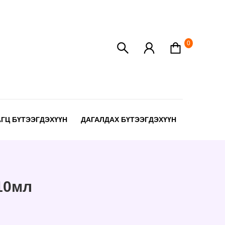
0
АГЦ БҮТЭЭГДЭХҮҮН
ДАГАЛДАХ БҮТЭЭГДЭХҮҮН
-10мл