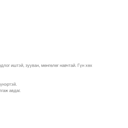
одлог иштэй, зууван, мөнгөлөг навчтай. Гүн хөх
үнэртэй.
гаж авдаг.