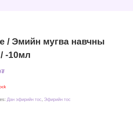
e / Эмийн мугва навчны
 / -10мл
0
₮
tock
ies:
Дан эфирийн тос
,
Эфирийн тос