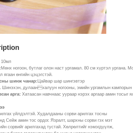
iption
10мл
:
Мөнх ногоон, бутлаг олон наст ургамал. 80 см хүртэл ургана. М
л ягаан өнгийн цэцэгстэй.
сны шинж чанар:
Цайвар шар шингэвтэр
. Шинэхэн, дулаанхалуун ногооны, эмийн ургамлын кампорын 
всан арга:
Хатаасан навчнаас уураар нэрэх аргаар амин тосыг ял
ээ
илгах үйлдэлтэй. Худалдааны сорви арилгах тосны
нд Сейж амин тос ордог. Язралт, шархны сорви гэх мэт
ийн сорвийг арилгахад тустай. Хөлрөлтийг нэмэгдүүлж,