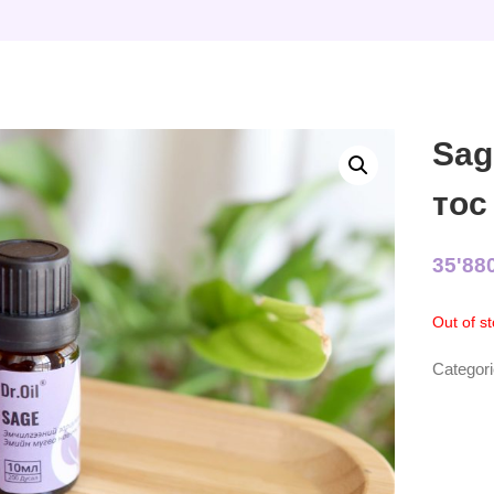
Sag
тос
35'88
Out of s
Categor