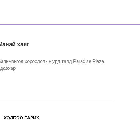
Манай хаяг
Баянмонгол хороололын урд талд Paradise Plaza
1давхар
ХОЛБОО БАРИХ