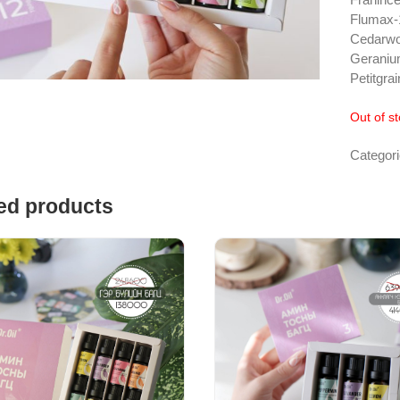
Flumax-
Cedarw
Geraniu
Petitgrai
Out of s
Categor
ed products