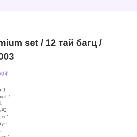
mium set / 12 тай багц /
003
60
₮
r-1
int-2
1
y#2
tus-1
ry-1
1
ense1