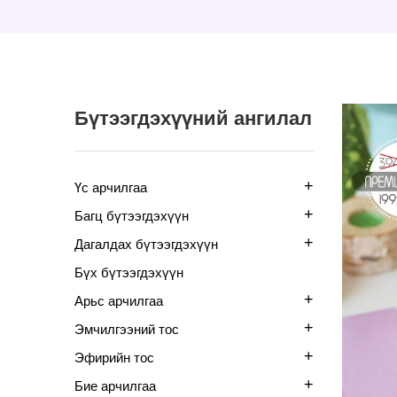
Бүтээгдэхүүний ангилал
+
Үс арчилгаа
+
Багц бүтээгдэхүүн
+
Дагалдах бүтээгдэхүүн
Бүх бүтээгдэхүүн
+
Арьс арчилгаа
+
Эмчилгээний тос
+
Эфирийн тос
+
Бие арчилгаа