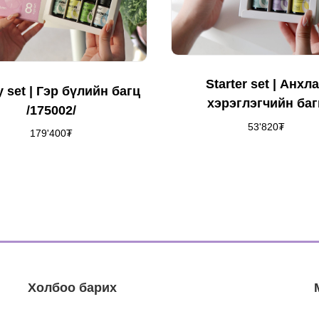
Starter set | Анхл
y set | Гэр бүлийн багц
хэрэглэгчийн баг
/175002/
53'820
₮
179'400
₮
Холбоо барих