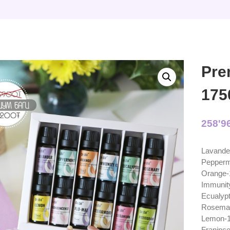
Pre
175
258'9
Lavande
Pepperm
Orange-
Immunit
Ecualyp
Rosema
Lemon-
Franinc