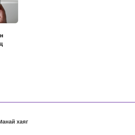
ан
ц
Манай хаяг