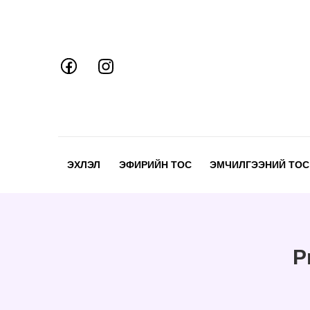
Skip
to
content
ЭХЛЭЛ
ЭФИРИЙН ТОС
ЭМЧИЛГЭЭНИЙ ТОС
P