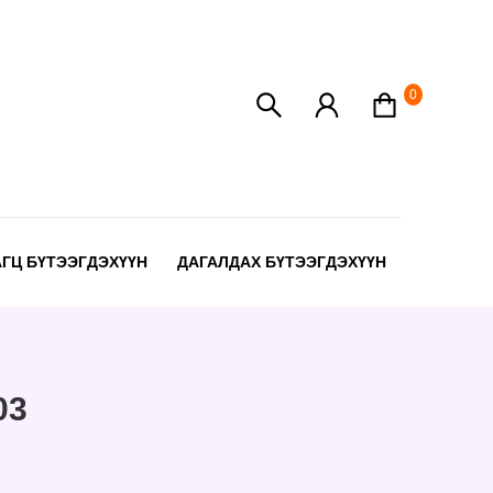
0
АГЦ БҮТЭЭГДЭХҮҮН
ДАГАЛДАХ БҮТЭЭГДЭХҮҮН
03