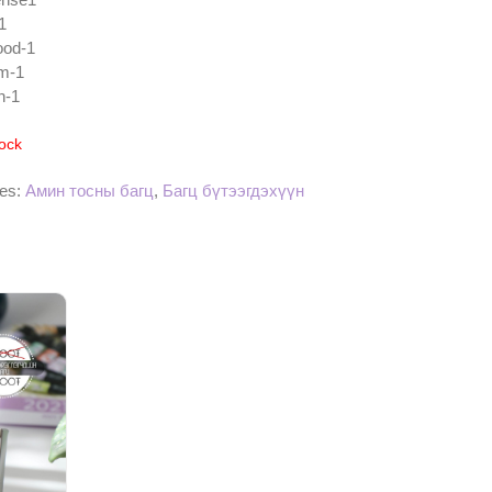
1
ood-1
m-1
n-1
tock
ies:
Амин тосны багц
,
Багц бүтээгдэхүүн