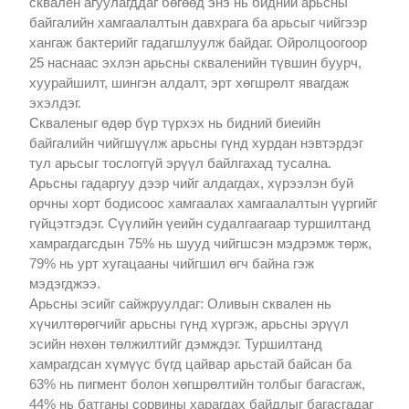
сквален агуулагддаг бөгөөд энэ нь бидний арьсны
байгалийн хамгаалалтын давхрага ба арьсыг чийгээр
хангаж бактерийг гадагшлуулж байдаг. Ойролцоогоор
25 наснаас эхлэн арьсны скваленийн түвшин буурч,
хуурайшилт, шингэн алдалт, эрт хөгшрөлт явагдаж
эхэлдэг.
Скваленыг өдөр бүр түрхэх нь бидний биеийн
байгалийн чийгшүүлж арьсны гүнд хурдан нэвтэрдэг
тул арьсыг тослоггүй эрүүл байлгахад тусална.
Арьсны гадаргуу дээр чийг алдагдах, хүрээлэн буй
орчны хорт бодисоос хамгаалах хамгаалалтын үүргийг
гүйцэтгэдэг. Сүүлийн үеийн судалгаагаар туршилтанд
хамрагдагсдын 75% нь шууд чийгшсэн мэдрэмж төрж,
79% нь урт хугацааны чийгшил өгч байна гэж
мэдэгджээ.
Арьсны эсийг сайжруулдаг: Оливын сквален нь
хүчилтөрөгчийг арьсны гүнд хүргэж, арьсны эрүүл
эсийн нөхөн төлжилтийг дэмждэг. Туршилтанд
хамрагдсан хүмүүс бүгд цайвар арьстай байсан ба
63% нь пигмент болон хөгшрөлтийн толбыг багасгаж,
44% нь батганы сорвины харагдах байдлыг багасгадаг