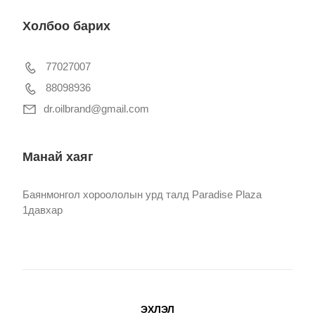
Холбоо барих
77027007
88098936
dr.oilbrand@gmail.com
Манай хаяг
Баянмонгол хороололын урд талд Paradise Plaza
1давхар
ЭХЛЭЛ