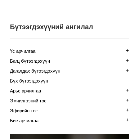
Бүтээгдэхүүний ангилал
+
Үс арчилгаа
+
Багц бүтээгдэхүүн
+
Дагалдах бүтээгдэхүүн
Бүх бүтээгдэхүүн
+
Арьс арчилгаа
+
Эмчилгээний тос
+
Эфирийн тос
+
Бие арчилгаа