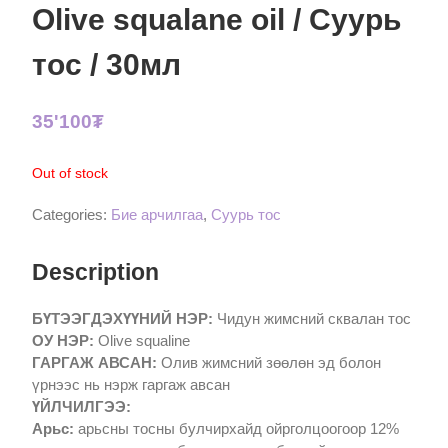
Olive squalane oil / Суурь
тос / 30мл
35'100
₮
Out of stock
Categories:
Бие арчилгаа
,
Суурь тос
Description
БҮТЭЭГДЭХҮҮНИЙ НЭР:
Чидун жимсний сквалан тос
ОУ НЭР:
Olive squaline
ГАРГАЖ АВСАН:
Олив жимсний зөөлөн эд болон
үрнээс нь нэрж гаргаж авсан
ҮЙЛЧИЛГЭЭ:
Арьс:
арьсны тосны булчирхайд ойрголцоогоор 12%