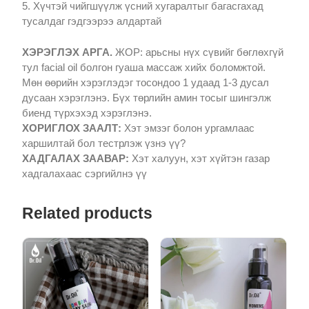
5. Хүчтэй чийгшүүлж үсний хугаралтыг багасгахад
тусалдаг гэдгээрээ алдартай
ХЭРЭГЛЭХ АРГА.
ЖОР: арьсны нүх сүвийг бөглөхгүй
тул facial oil болгон гуаша массаж хийх боломжтой.
Мөн өөрийн хэрэглэдэг тосондоо 1 удаад 1-3 дусал
дусаан хэрэглэнэ. Бүх төрлийн амин тосыг шингэлж
биенд түрхэхэд хэрэглэнэ.
ХОРИГЛОХ ЗААЛТ:
Хэт эмзэг болон ургамлаас
харшилтай бол тестрлэж үзнэ үү?
ХАДГАЛАХ ЗААВАР:
Хэт халуун, хэт хүйтэн газар
хадгалахаас сэргийлнэ үү
Related products