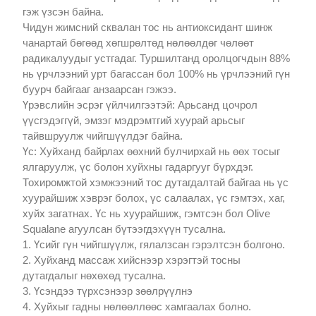
гэж үзсэн байна.
Чидун жимсний сквалан тос нь антиоксидант шинж
чанартай бөгөөд хөгшрөлтөд нөлөөлдөг чөлөөт
радикалуудыг устгадаг. Туршилтанд оролцогчдын 88%
нь үрчлээний урт багассан бол 100% нь үрчлээний гүн
буурч байгааг анзаарсан гэжээ.
Үрэвслийн эсрэг үйлчилгээтэй: Арьсанд цочрол
үүсгэдэггүй, эмзэг мэдрэмтгий хуурай арьсыг
тайвшруулж чийгшүүлдэг байна.
Үс: Хуйханд байрлах өөхний булчирхай нь өөх тосыг
ялгаруулж, үс болон хуйхны гадаргууг бүрхдэг.
Тохиромжтой хэмжээний тос дутагдалтай байгаа нь үс
хуурайшиж хэврэг болох, үс салаалах, үс гэмтэх, хаг,
хуйх загатнах. Үс нь хуурайшиж, гэмтсэн бол Olive
Squalane агуулсан бүтээгдэхүүн тусална.
1. Үсийг гүн чийгшүүлж, гялалзсан гэрэлтсэн болгоно.
2. Хуйханд массаж хийснээр хэрэгтэй тосны
дутагдалыг нөхөхөд тусална.
3. Үсэндээ түрхсэнээр зөөлрүүлнэ
4. Хуйхыг гадны нөлөөллөөс хамгаалах болно.