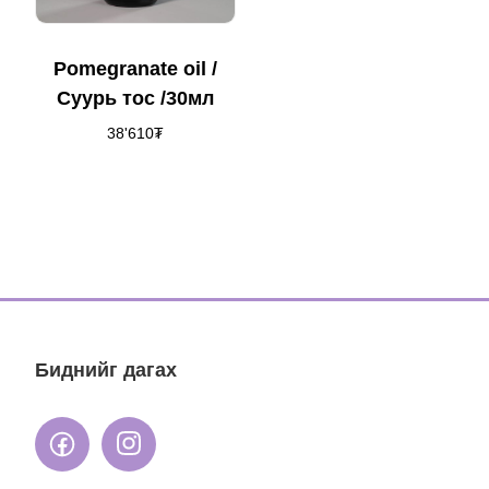
Pomegranate oil /
Cуурь тос /30мл
38'610
₮
Биднийг дагах