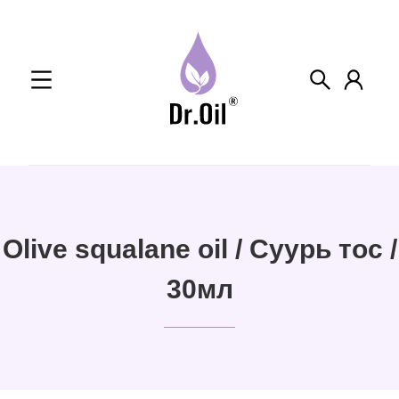
Skip
to
content
Olive squalane oil / Суурь тос /
30мл