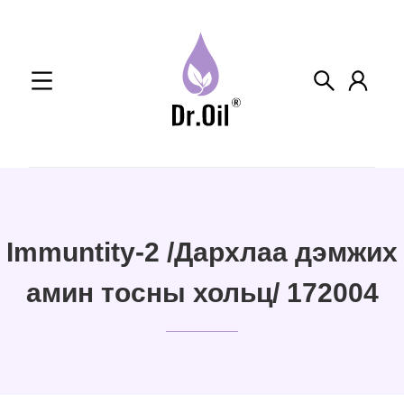
Skip
to
content
Immuntity-2 /Дархлаа дэмжих
амин тосны хольц/ 172004