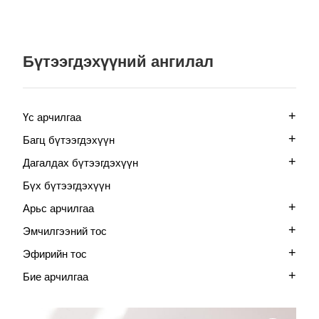
Бүтээгдэхүүний ангилал
+
Үс арчилгаа
+
Багц бүтээгдэхүүн
+
Дагалдах бүтээгдэхүүн
Бүх бүтээгдэхүүн
+
Арьс арчилгаа
+
Эмчилгээний тос
+
Эфирийн тос
+
Бие арчилгаа