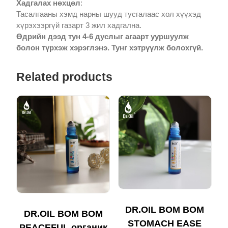
Хадгалах нөхцөл
:
Тасалгааны хэмд нарны шууд тусгалаас хол хүүхэд
хүрэхээргүй газарт 3 жил хадгална.
Өдрийн дээд тун 4-6 дуслыг агаарт ууршуулж
болон түрхэж хэрэглэнэ. Тунг хэтрүүлж болохгүй.
Related products
DR.OIL BOM BOM
DR.OIL BOM BOM
STOMACH EASE
PEACEFUL органик