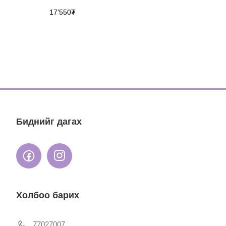
17'550
₮
Биднийг дагах
Холбоо барих
77027007