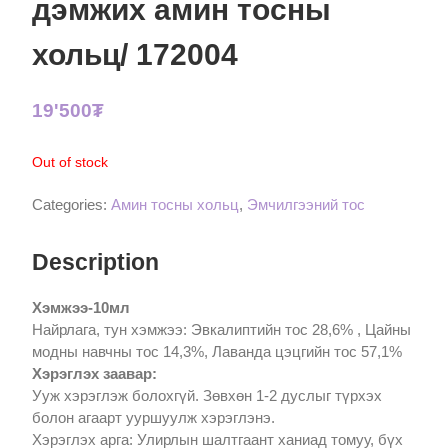
дэмжих амин тосны
хольц/ 172004
19'500
₮
Out of stock
Categories:
Амин тосны хольц
,
Эмчилгээний тос
Description
Хэмжээ-10мл
Найрлага, тун хэмжээ: Эвкалиптийн тос 28,6% , Цайны
модны навчны тос 14,3%, Лаванда цэцгийн тос 57,1%
Хэрэглэх заавар:
Ууж хэрэглэж болохгүй. Зөвхөн 1-2 дуслыг түрхэх
болон агаарт ууршуулж хэрэглэнэ.
Хэрэглэх арга: Улирлын шалтгаант ханиад томуу, бүх