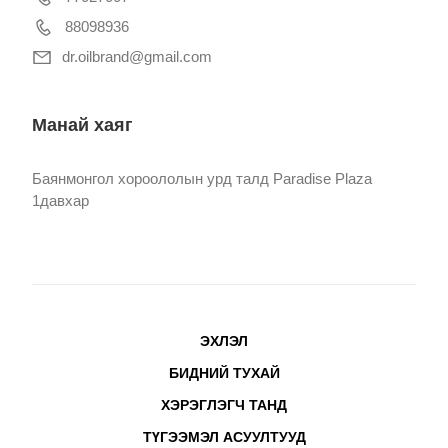
88098936
dr.oilbrand@gmail.com
Манай хаяг
Баянмонгол хороололын урд талд Paradise Plaza
1давхар
ЭХЛЭЛ
БИДНИЙ ТУХАЙ
ХЭРЭГЛЭГЧ ТАНД
ТҮГЭЭМЭЛ АСУУЛТУУД