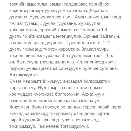
төрлийн амьсгалын замын халдвараас сэргийлэх
зорилгоор агаарт ууршуулж хэрэглэнэ. Дархлааг
дэмжинэ. Ууршуулж хэрэглэх – Амны алчуур, масканд
4-6 цаг тутамд 1 дуслыг дусаана. Ууршуулагч
төхөөрөмжинд өрөөний хэмжээнээс хамаарч 1-4
дуслыг хийж агаарыг цэнгэгшүүлнэ. Орчныг байгалын,
анхилам үнэрээр дүүргэнэ. Түрхэж хэрэглэх- 1-2
дуслыг арьсанд түрхэж хэрэглэнэ. Заавал суурь
тосонд шингэлж түрхэнэ. 3-5 дусал амин тосыг 1 ц/
халбага суурь тосонд шингэлнэ. Иллэг хийхэд хэсэг
газрын цусны эргэлтийг сайжруулж булчинг суллана.
Анхааруулга:
Эмзэг мэдрэмтгий хүмүүс анхаарал болгоомжтой
хэрэглэнэ үү. Нүд хамрын салст гэх мэт эмзэг
хэсгүүддээ хүргэхээс болгоомжил. Архаг хууч
өвчинтэй бол эмчийн заавраар хэрэглэнэ үү.
Жирэмсэн болон хөхүүл эх, дөнгөж төрсөн нярай, нялх
хүүхэд хэрэглэхэд тохиромжгүй. 6-с доош сартай
нярай хүүхдийн арьсанд түрхэж хэрэглэхэд
тохиромжгүй. Гаж нөлөө: Тогтоогдоогүй.