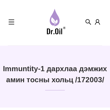
Skip
to
content
Immuntity-1 дархлаа дэмжих
амин тосны хольц /172003/