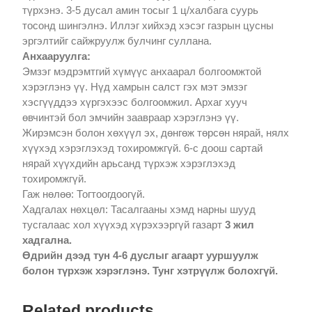
түрхэнэ. 3-5 дусал амин тосыг 1 ц/халбага суурь
тосонд шингэлнэ. Иллэг хийхэд хэсэг газрын цусны
эргэлтийг сайжруулж булчинг суллана.
Анхааруулга:
Эмзэг мэдрэмтгий хүмүүс анхаарал болгоомжтой
хэрэглэнэ үү. Нүд хамрын салст гэх мэт эмзэг
хэсгүүддээ хүргэхээс болгоомжил. Архаг хууч
өвчинтэй бол эмчийн заавраар хэрэглэнэ үү.
Жирэмсэн болон хөхүүл эх, дөнгөж төрсөн нярай, нялх
хүүхэд хэрэглэхэд тохиромжгүй. 6-с доош сартай
нярай хүүхдийн арьсанд түрхэж хэрэглэхэд
тохиромжгүй.
Гаж нөлөө: Тогтоогдоогүй.
Хадгалах нөхцөл: Тасалгааны хэмд нарны шууд
тусгалаас хол хүүхэд хүрэхээргүй газарт
3 жил
хадгална.
Өдрийн дээд тун 4-6 дуслыг агаарт ууршуулж
болон түрхэж хэрэглэнэ. Тунг хэтрүүлж болохгүй.
Related products