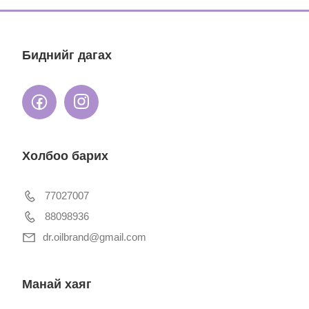
Биднийг дагах
Холбоо барих
77027007
88098936
dr.oilbrand@gmail.com
Манай хаяг