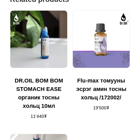
Flu-max томууны
DR.OIL BOM BOM
эсрэг амин тосны
STOMACH EASE
хольц /172002/
органик тосны
хольц 10мл
19'500
₮
11'440
₮