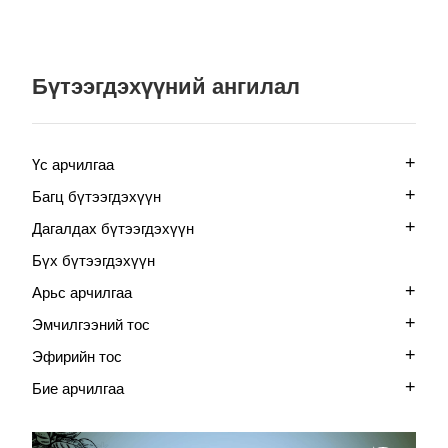
Бүтээгдэхүүний ангилал
+
Үс арчилгаа
+
Багц бүтээгдэхүүн
+
Дагалдах бүтээгдэхүүн
Бүх бүтээгдэхүүн
+
Арьс арчилгаа
+
Эмчилгээний тос
+
Эфирийн тос
+
Бие арчилгаа