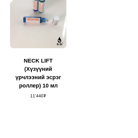
NECK LIFT
(Хүзүүний
үрчлээний эсрэг
роллер) 10 мл
11'440
₮