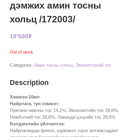
дэмжих амин тосны
хольц /172003/
19'500
₮
Out of stock
Categories:
Амин тосны хольц
,
Эмчилгээний тос
Description
Хэмжээ-10мл
Найрлага, тун хэмжэ
э:
Орегано навчны тос 14,2%, Эвкалиптийн тос 28,6%,
Нимбэгний тос 28,6%, Лаванда цэцгийн тос 28,6%
Бэлдмэлийн үйлчилгээ
:
Найрлагандаа фенол, карвакол зэрэг антиоксидант