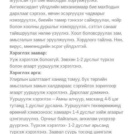
агуулсан тул бие махбодыг хоргүйжүүлнэ.
Антиоксидант үйлдлийн механизмаар бие махбодын
дархлааг сэргээх, өвчин эсэргүүцэх чадварыг
нэмэгдүүлэх, биеийн тамир тэнхээг сайжруулах, нойр
болон хоолны дуршлыг нэмэгдүүлэх, сэтгэл санааг
тайвшруулах нөлөө үзүүлнэ. Хоол боловсруулах зам,
амьсгалын замыг эрүүлжүүлнэ. Хордлого тайлна. Нян,
вирус, мөөгөнцрийн эсрэг үйлдэлтэй.
Хэрэглэх заавар:
Ууж хэрэглэж болохгүй. Зөвхөн 1-2 дуслыг түрхэх
болон агаарт ууршуулж хэрэглэнэ.
Хэрэглэх арга:
Улирлын шалтгаант ханиад томуу, бүх төрлийн
амьсгалын замын халдвараас сэргийлэх зорилгоор
агаарт ууршуулж хэрэглэнэ. Дархлааг дэмжинэ.
Ууршуулж хэрэглэх – Амны алчуур, масканд 4-6 цаг
тутамд 1 дуслыг дусаана. Ууршуулагч төхөөрөмжинд
өрөөний хэмжээнээс хамаарч 1-4 дуслыг хийж агаарыг
цэнгэгшүүлнэ. Орчныг байгалын, анхилам үнэрээр
дүүргэнэ. Түрхэж хэрэглэх- 1-2 дуслыг арьсанд
түрхэж хэрэглэнэ. Заавал суурь тосонд шингэлж