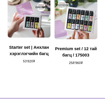
Starter set | Анхлан
Premium set / 12 тай
хэрэглэгчийн багц
багц / 175003
53'820
₮
258'960
₮