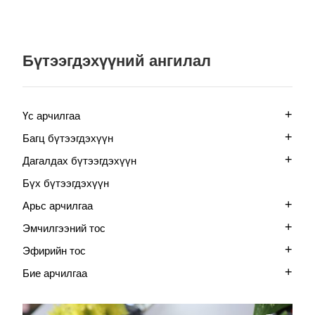
Бүтээгдэхүүний ангилал
+
Үс арчилгаа
+
Багц бүтээгдэхүүн
+
Дагалдах бүтээгдэхүүн
Бүх бүтээгдэхүүн
+
Арьс арчилгаа
+
Эмчилгээний тос
+
Эфирийн тос
+
Бие арчилгаа