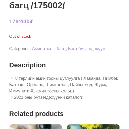
багц /175002/
179'400
₮
Out of stock
Categories:
Амин тосны багц
,
Багц бүтээгдэхүүн
Description
8 төрлийн амин тосны цуглуулга ( Лаванда, Нимбэг,
Батраш, Орегано, Шимтэглээ, Цайны мод, Жүрж,
Иммунити #1 амин тосны хольц)
2021 оны бүтээгдэхүүний каталоги
Related products