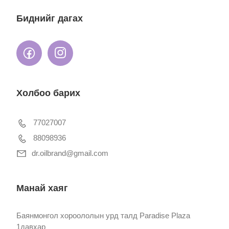
Биднийг дагах
Холбоо барих
77027007
88098936
dr.oilbrand@gmail.com
Манай хаяг
Баянмонгол хороололын урд талд Paradise Plaza
1давхар