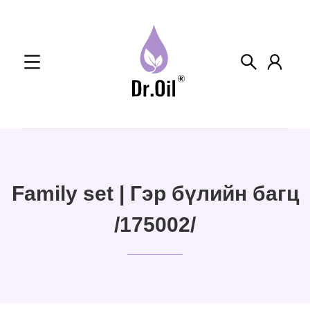
Skip
to
content
Family set | Гэр бүлийн багц
/175002/