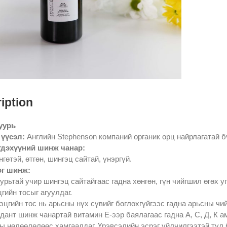
iption
уурь
 үүсэл:
Английн Stephenson компаний органик орц найрлагатай б
гдэхүүний шинж чанар:
нгөтэй, өтгөн, шингэц сайтай, үнэргүй.
г шинж:
уурьтай учир шингэц сайтайгаас гадна хөнгөн, гүн чийгшил өгөх 
гийн тосыг агуулдаг.
эцгийн тос нь арьсны нүх сүвийг бөглөхгүйгээс гадна арьсны чий
дант шинж чанартай витамин Е-ээр баялагаас гадна А, С, Д, К а
ы нөлөөлөлөөс хамгаалдаг. Үрэвсэлийн эсрэг үйлчилгээтэй тул