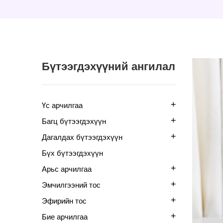
Бүтээгдэхүүний ангилал
+
Үс арчилгаа
+
Багц бүтээгдэхүүн
+
Дагалдах бүтээгдэхүүн
Бүх бүтээгдэхүүн
+
Арьс арчилгаа
+
Эмчилгээний тос
+
Эфирийн тос
+
Бие арчилгаа