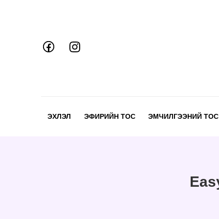
Skip
to
content
ЭХЛЭЛ
ЭФИРИЙН ТОС
ЭМЧИЛГЭЭНИЙ ТОС
Eas