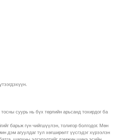
үтээгдэхүүн.
уг тосны суурь нь бүх төрлийн арьсанд тохирдог ба
гийг барьж гүн чийгшүүлэн, толигор болгодог. Мөн
мин дэм агуулдаг тул хөгширөлт үүсгэдэг хүрээлэн
 батга, шархны эдгэрэлтийг дэмжин шинэ эсийн