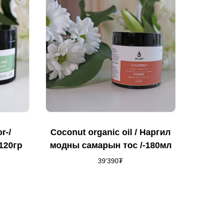
r-/
Coconut organic oil / Наргил
120гр
модны самарын тос /-180мл
39'390
₮