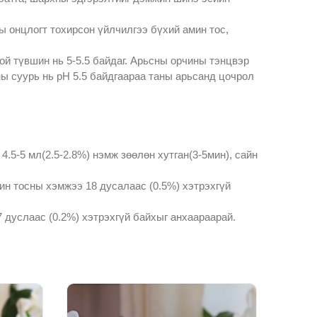
ы онцлогт тохирсон үйлчилгээ бүхий амин тос,
ой түвшин нь 5-5.5 байдаг. Арьсны орчины тэнцвэр
ны суурь нь pH 5.5 байдгаараа таны арьсанд цочрол
4.5-5 мл(2.5-2.8%) нэмж зөөлөн хутган(3-5мин), сайн
ин тосны хэмжээ 18 дусалаас (0.5%) хэтрэхгүй
7 дуслаас (0.2%) хэтрэхгүй байхыг анхаараарай.