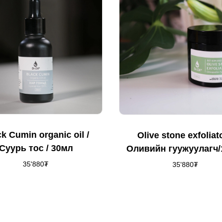
k Cumin organic oil /
Olive stone exfoliato
Суурь тос / 30мл
Оливийн гуужуулагч/
35'880
₮
35'880
₮