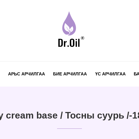
АРЬС АРЧИЛГАА
БИЕ АРЧИЛГАА
ҮС АРЧИЛГАА
Б
y cream base / Тосны суурь /-1