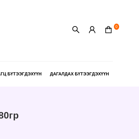
0
АГЦ БҮТЭЭГДЭХҮҮН
ДАГАЛДАХ БҮТЭЭГДЭХҮҮН
80гр