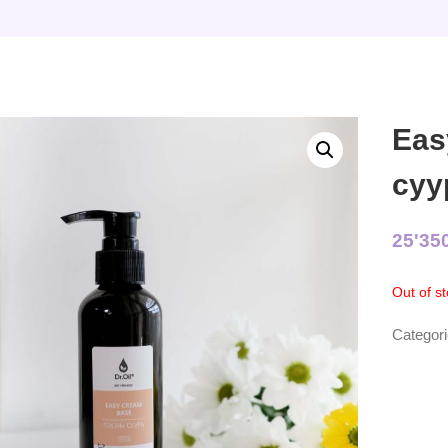
Eas
суу
25'35
Out of s
Categor