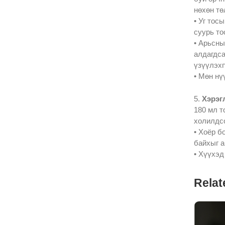
нөхөн тө
• Уг тос
суурь то
• Арьсны
алдагдса
үзүүлэхг
• Мөн нү
5.
Хэрэгл
180 мл т
холилдсо
• Хоёр б
байхыг а
• Хүүхэд
Relat