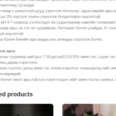
лжилтөнд тусалдаг.
ыг ямар ч нэмэлтгүй шууд хэрэглэж болохоос гадна өөрийн арьсн
сыг 3% хүртэлх нэмэн хэрэглэж болдогоороо онцлогтой.
 pH 4-7 хооронд хэлбэлздэг ба судалгаагаар хамгийн тохиромжт
наар арьс нь хэт их хуурайших, батгаших болон улайдаг. Уг тос
үй онцлогтой.
үр болон биеийн арьсандаа аль алиндаа хэрэглэж болно.
эх арга:
осны суурианд нийтдээ 7-18 дусал(0.2-0.5%) амин тос, суурь тос 
ны дараа хэрэглэнэ.
олон түүнээс дээш амин тос холин хэрэглэх тохиолдолд нийт ам
нхаараарай.
 болон эмзэг арьстай хүн хэрэглэхдээ нийт амин тосны хэмжээ 
ed products