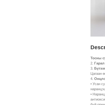
Descr
Тосны с
2.
Гарал
3.
Бүтээ
Цагаан ө
4.
Онцло
• Усан с
наранцэц
• Наранц
антиокси
буй орчн