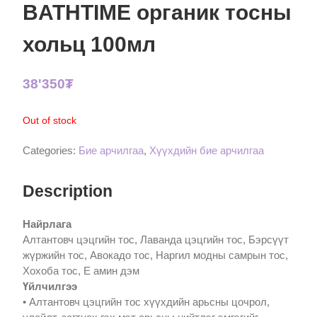
BATHTIME органик тосны
хольц 100мл
38'350
₮
Out of stock
Categories:
Бие арчилгаа
,
Хүүхдийн бие арчилгаа
Description
Найрлага
Алтантовч цэцгийн тос, Лаванда цэцгийн тос, Бэрсүүт
жүржийн тос, Авокадо тос, Наргил модны самрын тос,
Хохоба тос, Е амин дэм
Үйлчилгээ
• Алтантовч цэцгийн тос хүүхдийн арьсны цочрол,