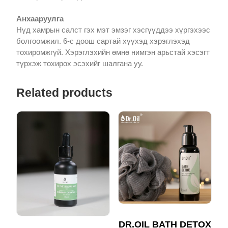
Анхааруулга
Нүд хамрын салст гэх мэт эмзэг хэсгүүддээ хүргэхээс
болгоомжил. 6-с доош сартай хүүхэд хэрэглэхэд
тохиромжгүй. Хэрэглэхийн өмнө нимгэн арьстай хэсэгт
түрхэж тохирох эсэхийг шалгана уу.
Related products
DR.OIL BATH DETOX