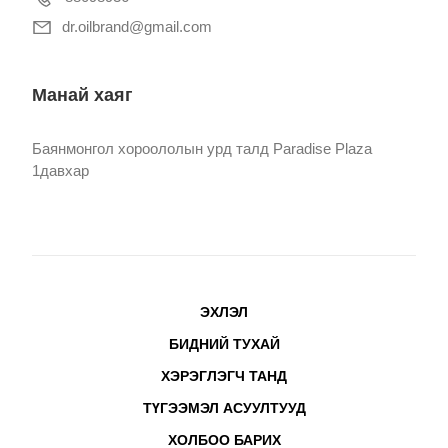
dr.oilbrand@gmail.com
Манай хаяг
Баянмонгол хороололын урд талд Paradise Plaza
1давхар
ЭХЛЭЛ
БИДНИЙ ТУХАЙ
ХЭРЭГЛЭГЧ ТАНД
ТҮГЭЭМЭЛ АСУУЛТУУД
ХОЛБОО БАРИХ