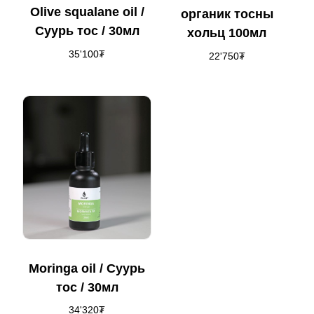
Olive squalane oil /
органик тосны
Суурь тос / 30мл
хольц 100мл
35'100
₮
22'750
₮
Moringa oil / Суурь
тос / 30мл
34'320
₮