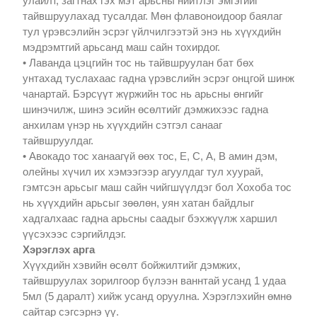
улайлт, загтнах гэх мэт арьсны нийтлэг эмгэгийг
тайвшруулахад тусалдаг. Мөн флавоноидоор баялаг
тул үрэвсэлийн эсрэг үйлчилгээтэй энэ нь хүүхдийн
мэдрэмтгий арьсанд маш сайн тохирдог.
• Лаванда цэцгийн тос нь тайвшруулан бат бөх
унтахад туслахаас гадна үрэвслийн эсрэг онцгой шинж
чанартай. Бэрсүүт жүржийн тос нь арьсны өнгийг
шинэчилж, шинэ эсийн өсөлтийг дэмжихээс гадна
анхилам үнэр нь хүүхдийн сэтгэл санааг
тайвшруулдаг.
• Авокадо тос ханаагүй өөх тос, Е, С, А, В амин дэм,
олейны хүчил их хэмээгээр агуулдаг тул хуурай,
гэмтсэн арьсыг маш сайн чийгшүүлдэг бол Хохоба тос
нь хүүхдийн арьсыг зөөлөн, уян хатан байдлыг
хадгалхаас гадна арьсны саадыг бэхжүүлж харшил
үүсэхээс сэргийлдэг.
Хэрэглэх арга
Хүүхдийн хэвийн өсөлт бойжилтийг дэмжих,
тайвшруулах зорилгоор бүлээн ваннтай усанд 1 удаа
5мл (5 даралт) хийж усанд оруулна. Хэрэглэхийн өмнө
сайтар сэгсэрнэ үү.