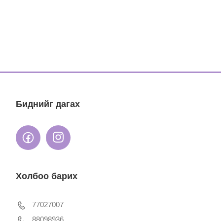
Биднийг дагах
Холбоо барих
77027007
88098936