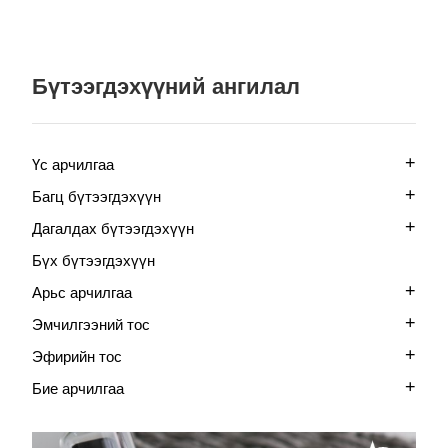
Бүтээгдэхүүний ангилал
+
Үс арчилгаа
+
Багц бүтээгдэхүүн
+
Дагалдах бүтээгдэхүүн
Бүх бүтээгдэхүүн
+
Арьс арчилгаа
+
Эмчилгээний тос
+
Эфирийн тос
+
Бие арчилгаа