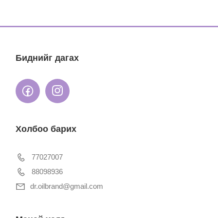
Биднийг дагах
Холбоо барих
77027007
88098936
dr.oilbrand@gmail.com