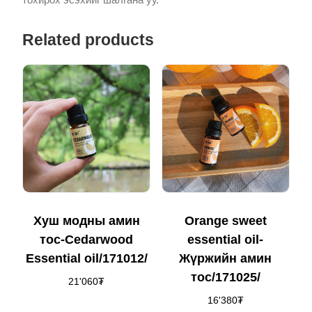
Related products
Хуш модны амин
Orange sweet
тос-Cedarwood
essential oil-
Essential oil/171012/
Жүржийн амин
тос/171025/
21'060
₮
16'380
₮