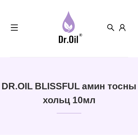
Skip
to
content
DR.OIL BLISSFUL амин тосны
хольц 10мл