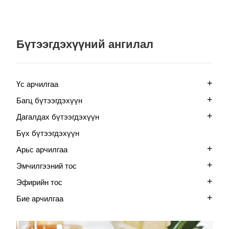
Бүтээгдэхүүний ангилал
+
Үс арчилгаа
+
Багц бүтээгдэхүүн
+
Дагалдах бүтээгдэхүүн
Бүх бүтээгдэхүүн
+
Арьс арчилгаа
+
Эмчилгээний тос
+
Эфирийн тос
+
Бие арчилгаа