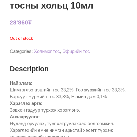
тосны хольц 10мл
28'860
₮
Out of stock
Categories:
Холимог тос
,
Эфирийн тос
Description
Найрлага:
Шимтэглээ цэцгийн тос 33,2%, Гоо жүржийн тос 33,3%,
Бэрсүүт жүржийн тос 33,3%, Е амин дэм 0,1%
Хэрэглэх арга:
Зөвхөн гадуур түрхэж хэрэглэнэ.
Анхааруулга:
Нүдэнд оруулах, тунг хэтрүүлэхээс болгоомжил.
Хэрэглэхийн өмнө нимгэн арьстай хэсэгт түрхэж
тохирох эсэхийг шалгана уу.