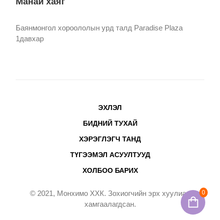
Манай хаяг
Баянмонгол хороололын урд талд Paradise Plaza
1давхар
ЭХЛЭЛ
БИДНИЙ ТУХАЙ
ХЭРЭГЛЭГЧ ТАНД
ТҮГЭЭМЭЛ АСУУЛТУУД
ХОЛБОО БАРИХ
0
© 2021, Монхимо ХХК. Зохиогчийн эрх хуулиар
хамгаалагдсан.