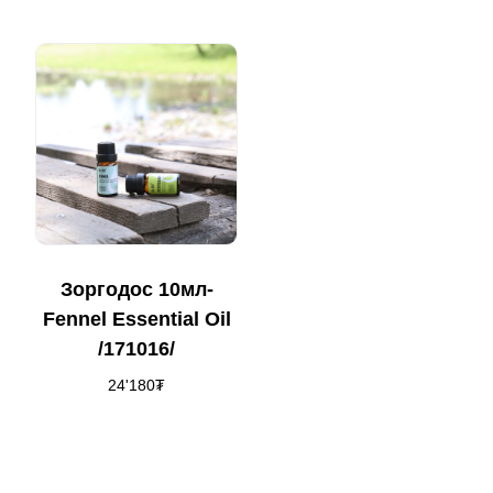
Зоргодос 10мл-
Fennel Essential Oil
/171016/
24'180
₮