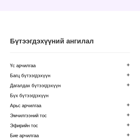
Бүтээгдэхүүний ангилал
+
Үс арчилгаа
+
Багц бүтээгдэхүүн
+
Дагалдах бүтээгдэхүүн
Бүх бүтээгдэхүүн
+
Арьс арчилгаа
+
Эмчилгээний тос
+
Эфирийн тос
+
Бие арчилгаа