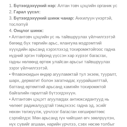
1.
Бүтээгдэхүүний нэр:
Алтан товч цэцгийн органик ус
2.
Гарал үүсэл:
3.
Бүтээгдэхүүний шинж чанар:
Анхилуун үнэртэй,
тослоггүй
4.
Онцлог шинж:
• Алтантовч цэцгийн ус нь тайвшруулах үйлчилгээтэй
бөгөөд бүх төрлийн арьс, ялангуяа мэдрэмтгий
хүүхдийн арьсанд хэрэглэхэд тохиромжтойгоос гадна
нүдний эргэн тойронд үүссэн хар хүрээг багасгах,
гадны нөлөөнд өртөж улайсан арьсыг тайвшруулах
зэрэг үйлчилгээтэй.
• Флавоноидын өндөр агууламжтай тул экзем, тууралт,
шарх, дерматит болон загатнадаг, хуурайшилттай,
батганд өртөмтгий арьсанд хамгийн тохиромжтой
байгалийн гаралтай бүтээгдэхүүн.
• Алтантовч цэцэгт агуулагдах антиоксидантууд нь
чөлөөт радикалуудтай тэмцэхээс гадна эд, эсийг
нөхөн төлжүүлж, үрчлээг багасган хөгширөлтөөс
сэргийлдэг. Мөн арьсанд гүн чийгшил өгч зөөлрүүлэн,
нүх сүвийг агшаан, нарийн үрчлээ, сэвх нөсөө толбыг