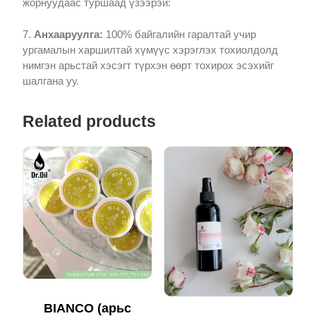
жорнуудаас туршаад үзээрэй:
7.
Анхааруулга:
100% байгалийн гаралтай учир
ургамалын харшилтай хүмүүс хэрэглэх тохиолдолд
нимгэн арьстай хэсэгт түрхэн өөрт тохирох эсэхийг
шалгана уу.
Related products
BIANCO (арьс