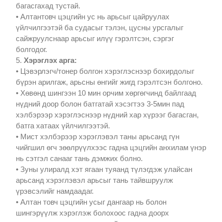
багасгахад тустай.
• Алтантовч цэцгийн ус нь арьсыг цайруулах
үйлчилгээтэй ба судасыг тэлэн, цусны урсгалыг
сайжруулснаар арьсыг илүү гэрэлтсэн, сэргэг
болгодог.
5.
Хэрэглэх арга:
• Цэвэрлэгч/тонер болгон хэрэглэснээр бохирдолыг
бүрэн арилгаж, арьсны өнгийг жигд гэрэлтсэн болгоно.
• Хөвөнд шингээн 10 мин орчим хөргөгчинд байлгаад
нүдний доор болон батгатай хэсэгтээ 3-5мин пад
хэлбэрээр хэрэглэснээр нүдний хар хүрээг багасган,
батга хатаах үйлчилгээтэй.
• Мист хэлбэрээр хэрэглэвэл таны арьсанд гүн
чийгшил өгч зөөлрүүлхээс гадна цэцгийн анхилам үнэр
нь сэтгэл санааг тань дэмжих болно.
• Зуны улиралд хэт ягаан туяанд түлэгдэж улайсан
арьсанд хэрэглэвэл арьсыг тань тайвшруулж
үрэвсэлийг намдаадаг.
• Алтан товч цэцгийн усыг дангаар нь болон
шингэрүүлж хэрэглэж болохоос гадна доорх