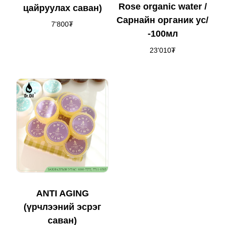
Rose organic water /
цайруулах саван)
Сарнайн органик ус/
7'800
₮
-100мл
23'010
₮
ANTI AGING
(үрчлээний эсрэг
саван)