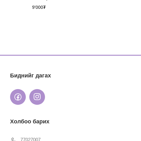
9'000
₮
Биднийг дагах
Холбоо барих
77027007