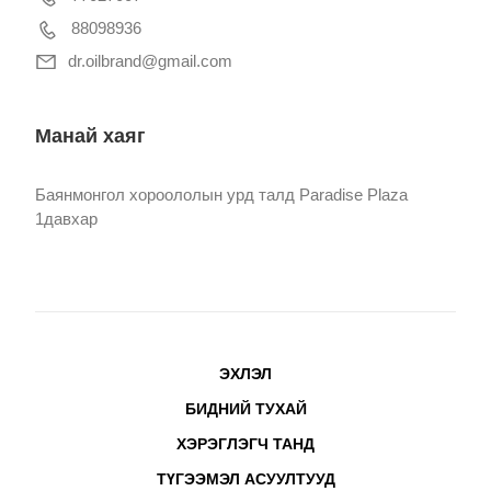
88098936
dr.oilbrand@gmail.com
Манай хаяг
Баянмонгол хороололын урд талд Paradise Plaza
1давхар
ЭХЛЭЛ
БИДНИЙ ТУХАЙ
ХЭРЭГЛЭГЧ ТАНД
ТҮГЭЭМЭЛ АСУУЛТУУД