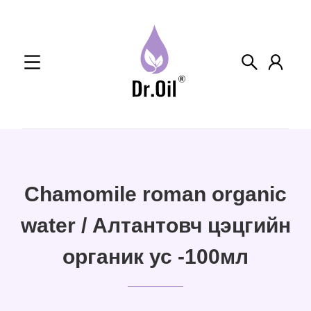
Skip
to
content
Chamomile roman organic
water / Алтантовч цэцгийн
органик ус -100мл