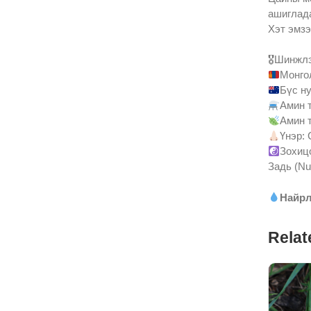
ашиглада
Хэт эмзэ
🎖Шинжлэ
Монго
Бүс ну
Амин 
Амин т
Үнэр:
Зохицо
Задь (Nu
Найрл
Relat