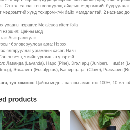
г. Сэтгэл санааг тогтворжуулж, айдсын мэдрэмжийг бууруулдаг.
г мэдрэмтгий хүнд тохиромжгүй байх магадлалтай. 2 наснаас д
х ухааны нэршил: Melaleuca alternifolia
л нэршил: Цайны мод
таг: Австрали улс
тосыг боловсруулсан арга: Нэрэх
ос ялгаруулдаг ургамлын хэсэг: Навч
 Сэнгэнэсэн, эмийн ургамлын үнэртэй
л: Лаванда (Lavanda), Нарс (Pine), Эгэл арц (Juniper), Нимбэг (L
tmeg), Эвкалипт (Eucalyptus), Башир цэцэг (Clove), Розмарин (R
ага, тун хэмжээ:
Цайны модны навчны амин тос-100%, 10 мл- ой
ed products