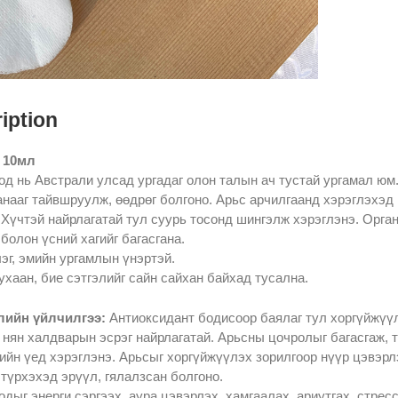
iption
 10мл
д нь Австрали улсад ургадаг олон талын ач тустай ургамал юм
анааг тайвшруулж, өөдрөг болгоно. Арьс арчилгаанд хэрэглэхэд 
 Хүчтэй найрлагатай тул суурь тосонд шингэлж хэрэглэнэ. Орг
 болон үсний хагийг багасгана.
эг, эмийн ургамлын үнэртэй.
хаан, бие сэтгэлийг сайн сайхан байхад тусална.
ийн үйлчилгээ:
Антиоксидант бодисоор баялаг тул хоргүйжүү
 нян халдварын эсрэг найрлагатай. Арьсны цочролыг багасгаж, 
ийн үед хэрэглэнэ. Арьсыг хоргүйжүүлэх зорилгоор нүүр цэвэрлэ
түрхэхэд эрүүл, гялалзсан болгоно.
дыг энерги сэргээх, аура цэвэрлэх, хамгаалах, ариутгах, стрес