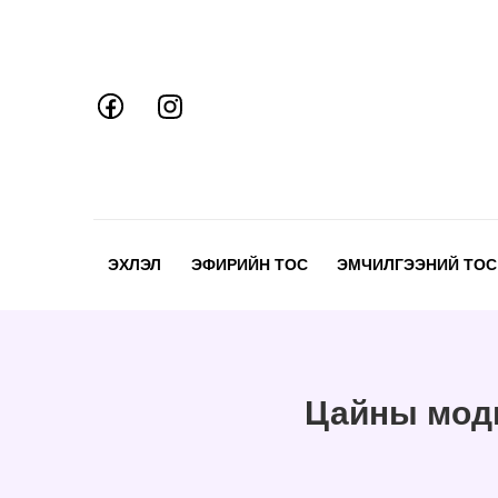
Skip
to
content
ЭХЛЭЛ
ЭФИРИЙН ТОС
ЭМЧИЛГЭЭНИЙ ТОС
Цайны модны