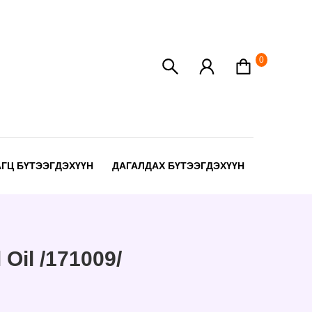
0
АГЦ БҮТЭЭГДЭХҮҮН
ДАГАЛДАХ БҮТЭЭГДЭХҮҮН
Oil /171009/