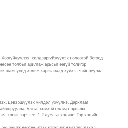
. Хоргүйжүүлэх, халдваргүйжүүлэх нөлөөтэй бөгөөд
нөсөө толбыг арилгаж арьсыг өөгүй толигор
аник шампуньд хольж хэрэглэхэд хуйхыг чийгшүүлж
лэх, цэвэршүүлэх үйлдэл үзүүлнэ. Дархлааг
тайвшруулна. Батга, хомхой гэх мэт арьсны
гч, тоник зэрэгтээ 1-2 дуслыг холино. Гар хөлийн
с бууруулж өөртөө итгэх итгэлийг нэмэгдүүлэхэд