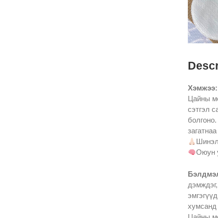
Descr
Хэмжээ:
Цайны мо
сэтгэл с
болгоно.
загатнаа
Шинэл
Оюун у
Бэлдмэл
дэмждэг,
эмгэгүүд
хумсанд 
Цайны мо