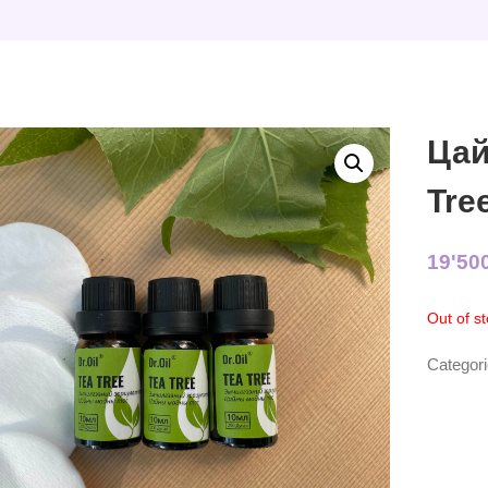
Цай
Tre
19'50
Out of s
Categor