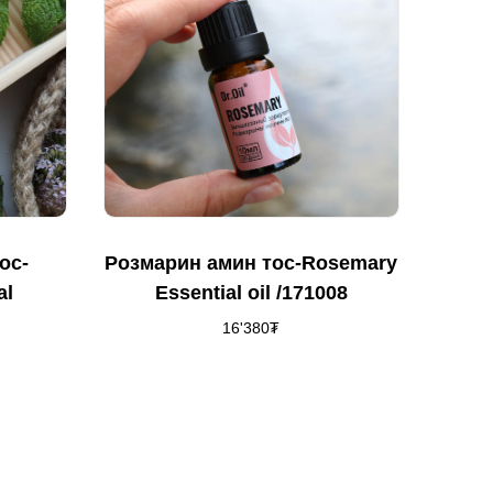
ос-
Розмарин амин тоc-Rosemary
al
Essential oil /171008
16'380
₮