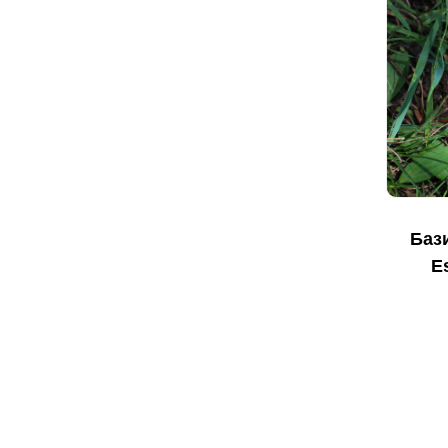
Баз
E