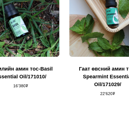
илийн амин тос-Basil
Гаат өвсний амин т
ssential Oil/171010/
Spearmint Essenti
Oil/171029/
16'380
₮
22'620
₮