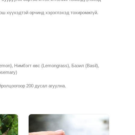
оош хүүхэдтэй орчинд хэрэглэхэд тохиромжгүй.
emon), Нимбэгт өвс (Lemongrass), Базил (Basil),
osemary)
ролцоогоор 200 дусал агуулна.