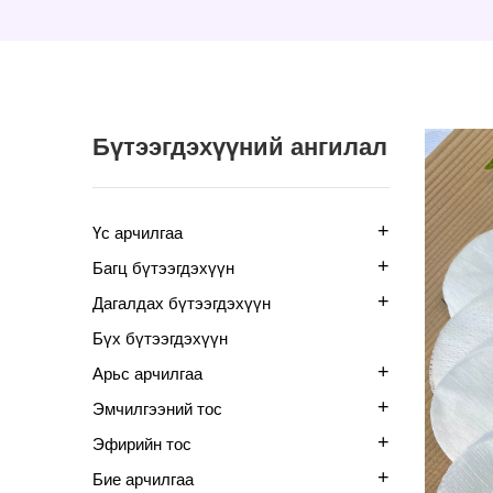
Бүтээгдэхүүний ангилал
+
Үс арчилгаа
+
Багц бүтээгдэхүүн
+
Дагалдах бүтээгдэхүүн
Бүх бүтээгдэхүүн
+
Арьс арчилгаа
+
Эмчилгээний тос
+
Эфирийн тос
+
Бие арчилгаа