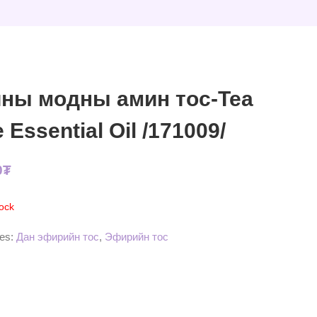
ны модны амин тос-Tea
e Essential Oil /171009/
0
₮
tock
ies:
Дан эфирийн тос
,
Эфирийн тос