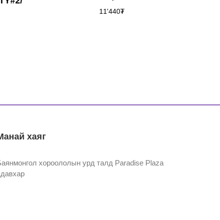
TY#2/
11'440
₮
Манай хаяг
Баянмонгол хороололын урд талд Paradise Plaza
1давхар