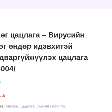
өг цацлага – Вирусийн
эг өндөр идэвхитэй
дваргүйжүүлэх цацлага
4004/
₮
tock
ies:
Маскны цацлага
,
Эмчилгээний тос