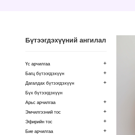
Бүтээгдэхүүний ангилал
+
Үс арчилгаа
+
Багц бүтээгдэхүүн
+
Дагалдах бүтээгдэхүүн
Бүх бүтээгдэхүүн
+
Арьс арчилгаа
+
Эмчилгээний тос
+
Эфирийн тос
+
Бие арчилгаа