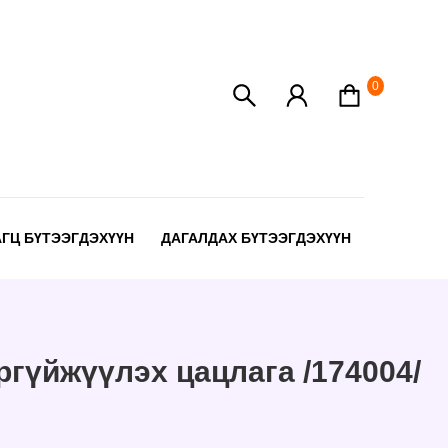
0
АГЦ БҮТЭЭГДЭХҮҮН
ДАГАЛДАХ БҮТЭЭГДЭХҮҮН
ргүйжүүлэх цацлага /174004/