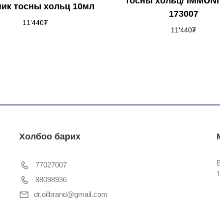
тосны хольц/ IMMUNI
ник тосны хольц 10мл
173007
11'440
₮
11'440
₮
Холбоо барих
77027007
88098936
dr.oilbrand@gmail.com