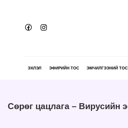
Skip
to
content
ЭХЛЭЛ
ЭФИРИЙН ТОС
ЭМЧИЛГЭЭНИЙ ТОС
Сөрөг цацлага – Вирусийн э