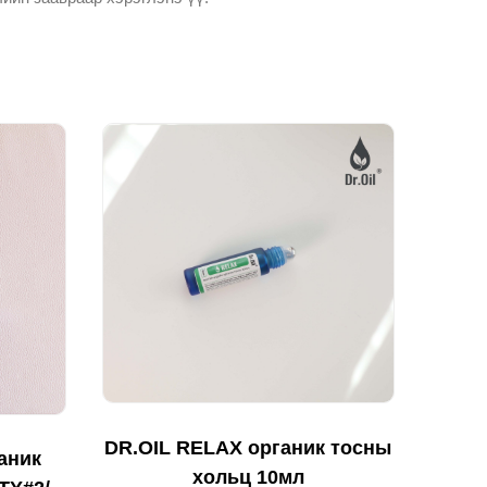
DR.OIL RELAX органик тосны
аник
хольц 10мл