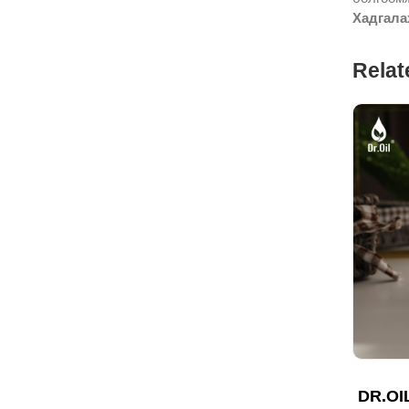
Хадгалах
Relat
DR.OI