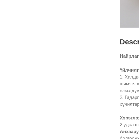
Descr
Найрлаг
Үйлчилг
1. Халдв
шимэгч х
нэмэгдүү
2. Гадар
хүчилтөр
Хэрэглэх
2 удаа 
Анхаару
болгоомж