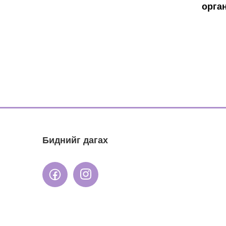
орга
Биднийг дагах