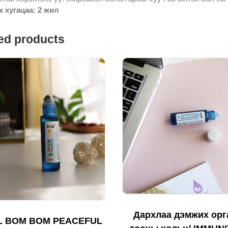
 хугацаа: 2 жил
ed products
Дархлаа дэмжих орг
L BOM BOM PEACEFUL