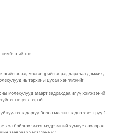
, нимбэгний тос
нянгийн эсрэг, мөөгөнцрийн эсрэг, дархлаа дэмжих,
олекулууд нь тархины цусан хангамжийг
тосны молекулууд агаарт задрахдаа илүү хэмжээний
сгүйгээр хэрэглээрэй.
үйжүүлэх гадаргуу болон маскны гадна хэсэг рүү 1-
эс хол байлгах эмзэг мэдрэмтгий хүмүүс анхаарал
ийн заавраар хэрэглэнэ үү.