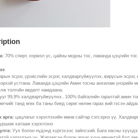
iption
а:
70% спирт, нэрмэл ус, цайны модны тос, лаванда цэцгийн тос
ээ
арын эсрэг, үрэвслийн эсрэг, халдваргүйжүүлэх, вирусын эсрэг, 
орхой устгана. Лаванда цэцгийн Амин тосны анхилам үнэрийн м
лж толгойн өвдөлт намдаана.
гууг 99,9% халдваргүйжүүлнэ.. 100% байгалийн гаралтай амин 
өгчийг танд өгөх ба таны биед сөрөг нөлөө гарах вий гэсэн айда
 арга:
цацлагыг хэрэглэхийн өмнө сайтар сэгсэрнэ үү. Халдварг
шүршиж хатааж хэрэглэнэ
улга:
Уух болон нүдэнд хүргэхээс зайлсхий. Бага насны хүүхдэ
той хэрэглэнэ үү. Жирэмсэн болон архаг хууч өвчинтэй бол эмч