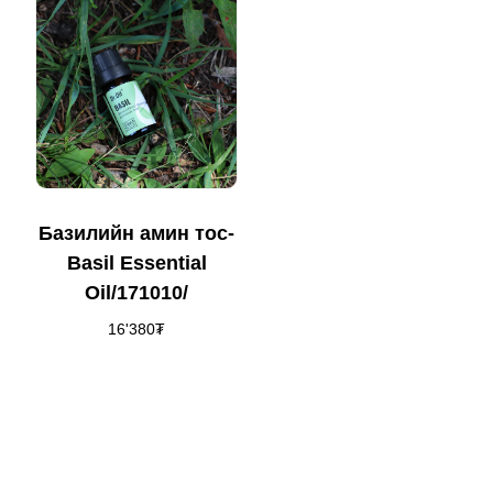
Базилийн амин тос-
Basil Essential
Oil/171010/
16'380
₮