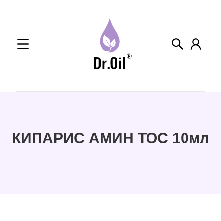
Skip
to
content
КИПАРИС АМИН ТОС 10мл