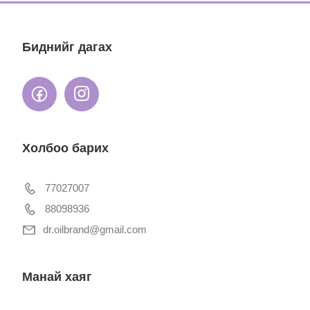
Биднийг дагах
Холбоо барих
77027007
88098936
dr.oilbrand@gmail.com
Манай хаяг