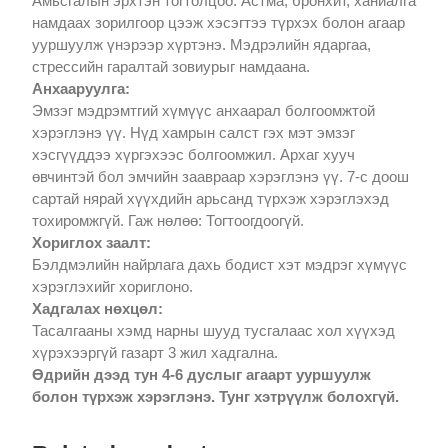
Амьсгалын эрхтэн тогтолцоо: Астма, бронхит, ханиалга
намдаах зорилгоор цээж хэсэгтээ түрхэх болон агаар
ууршуулж үнэрээр хүртэнэ. Мэдрэлийн ядаргаа,
стрессийн гаралтай зовиурыг намдаана.
Анхааруулга:
Эмзэг мэдрэмтгий хүмүүс анхаарал болгоомжтой
хэрэглэнэ үү. Нүд хамрын салст гэх мэт эмзэг
хэсгүүддээ хүргэхээс болгоомжил. Архаг хууч
өвчинтэй бол эмчийн заавраар хэрэглэнэ үү. 7-с доош
сартай нярай хүүхдийн арьсанд түрхэж хэрэглэхэд
тохиромжгүй. Гаж нөлөө: Тогтоогдоогүй.
Хориглох заалт:
Бэлдмэлийн найрлага дахь бодист хэт мэдрэг хүмүүс
хэрэглэхийг хориглоно.
Хадгалах нөхцөл:
Тасалгааны хэмд нарны шууд тусгалаас хол хүүхэд
хүрэхээргүй газарт 3 жил хадгална.
Өдрийн дээд тун 4-6 дуслыг агаарт ууршуулж
болон түрхэж хэрэглэнэ. Тунг хэтрүүлж болохгүй.