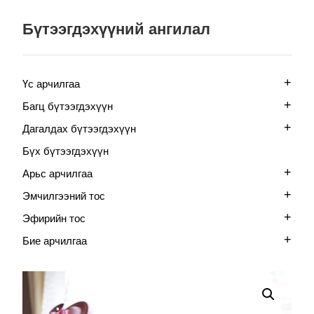
Бүтээгдэхүүний ангилал
+
Үс арчилгаа
+
Багц бүтээгдэхүүн
+
Дагалдах бүтээгдэхүүн
Бүх бүтээгдэхүүн
+
Арьс арчилгаа
+
Эмчилгээний тос
+
Эфирийн тос
+
Бие арчилгаа