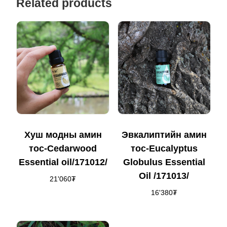
Related products
Хуш модны амин
Эвкалиптийн амин
тос-Cedarwood
тос-Eucalyptus
Essential oil/171012/
Globulus Essential
Oil /171013/
21'060
₮
16'380
₮