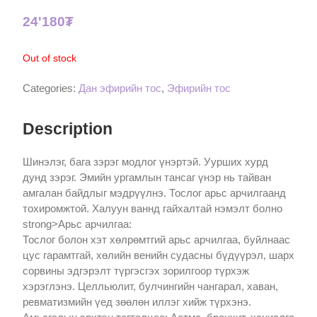
24'180
₮
Out of stock
Categories:
Дан эфирийн тос
,
Эфирийн тос
Description
Шинэлэг, бага зэрэг модлог үнэртэй. Уурших хурд
дунд зэрэг. Эмийн ургамлын тансаг үнэр нь тайван
амгалан байдлыг мэдрүүлнэ. Тослог арьс арчилгаанд
тохиромжтой. Халуун ваннд гайхалтай нэмэлт болно
strong>Арьс арчилгаа:
Тослог болон хэт хөлрөмтгий арьс арчилгаа, буйлнаас
цус гарамтгай, хөлийн венийн судасны бүдүүрэл, шарх
сорвины эдгэрэлт түргэсгэх зорилгоор түрхэж
хэрэглэнэ. Целльюлит, булчингийн чангарал, хаван,
ревматизмийн үед зөөлөн иллэг хийж түрхэнэ.