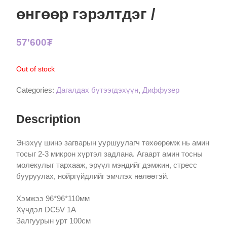
өнгөөр гэрэлтдэг /
57'600
₮
Out of stock
Categories:
Дагалдах бүтээгдэхүүн
,
Диффузер
Description
Энэхүү шинэ загварын ууршуулагч төхөөрөмж нь амин
тосыг 2-3 микрон хүртэл задлана. Агаарт амин тосны
молекулыг тархааж, эрүүл мэндийг дэмжин, стресс
бууруулах, нойргүйдлийг эмчлэх нөлөөтэй.
Хэмжээ 96*96*110мм
Хүчдэл DC5V 1A
Залгуурын урт 100см