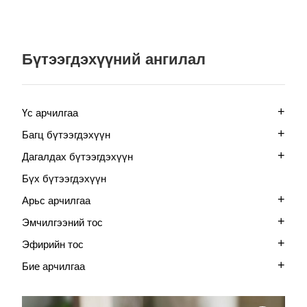
Бүтээгдэхүүний ангилал
+
Үс арчилгаа
+
Багц бүтээгдэхүүн
+
Дагалдах бүтээгдэхүүн
Бүх бүтээгдэхүүн
+
Арьс арчилгаа
+
Эмчилгээний тос
+
Эфирийн тос
+
Бие арчилгаа