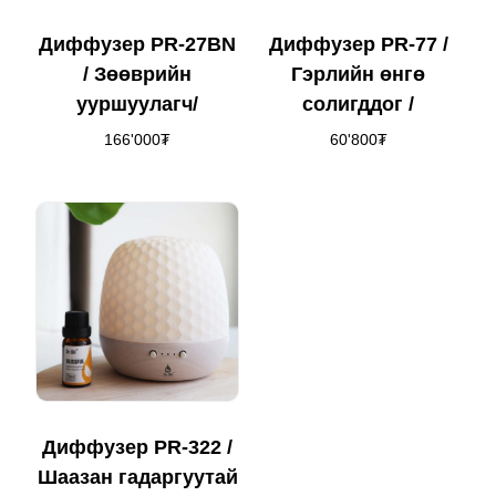
Диффузер PR-27BN
Диффузер PR-77 /
/ Зөөврийн
Гэрлийн өнгө
ууршуулагч/
солигддог /
166'000
₮
60'800
₮
Диффузер PR-322 /
Шаазан гадаргуутай