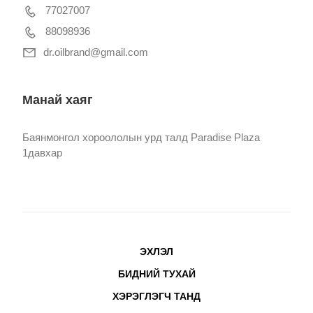
77027007
88098936
dr.oilbrand@gmail.com
Манай хаяг
Баянмонгол хороололын урд талд Paradise Plaza
1давхар
ЭХЛЭЛ
БИДНИЙ ТУХАЙ
ХЭРЭГЛЭГЧ ТАНД