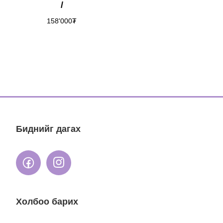
/
158'000
₮
Биднийг дагах
Холбоо барих