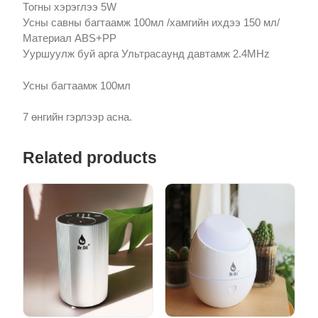
Тогны хэрэглээ 5W
Усны савны багтаамж 100мл /хамгийн ихдээ 150 мл/
Материал ABS+PP
Ууршуулж буй арга Ультрасаунд давтамж 2.4MHz
Усны багтаамж 100мл
7 өнгийн гэрлээр асна.
Related products