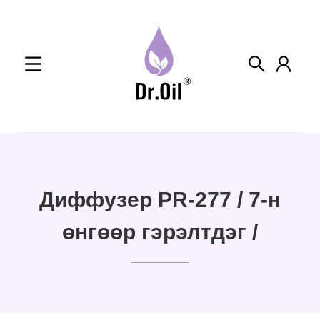
Skip
to
content
Диффузер PR-277 / 7-н
өнгөөр гэрэлтдэг /