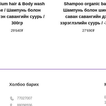
ium hair & Body wash
Shampoo organic ba
se / Шампунь болон
Шампунь болон ши
эн савангийн суурь /
саван савангийн д
300гр
зэрэглэлийн суурь / 
29'640
₮
27'690
₮
Холбоо барих
77027007
88098936