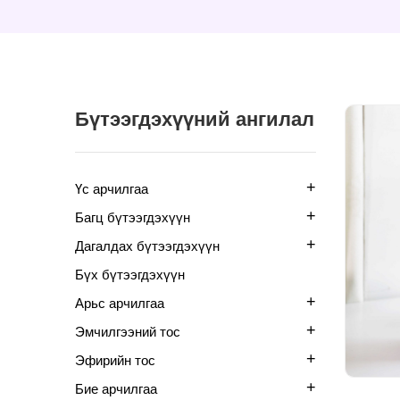
Бүтээгдэхүүний ангилал
+
Үс арчилгаа
+
Багц бүтээгдэхүүн
+
Дагалдах бүтээгдэхүүн
Бүх бүтээгдэхүүн
+
Арьс арчилгаа
+
Эмчилгээний тос
+
Эфирийн тос
+
Бие арчилгаа