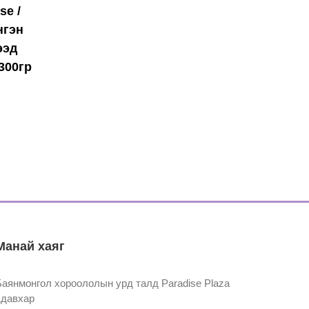
se /
нгэн
ээд
-300гр
Манай хаяг
Баянмонгол хороололын урд талд Paradise Plaza
1давхар