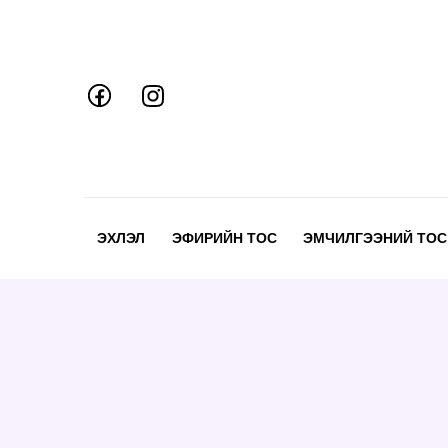
Skip
to
content
ЭХЛЭЛ
ЭФИРИЙН ТОС
ЭМЧИЛГЭЭНИЙ ТОС