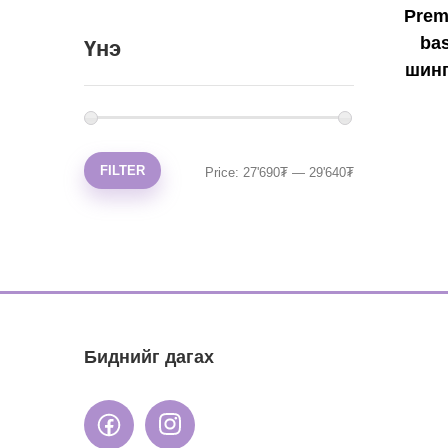
Prem
ba
Үнэ
шинг
FILTER
Price:
27'690₮
—
29'640₮
Биднийг дагах