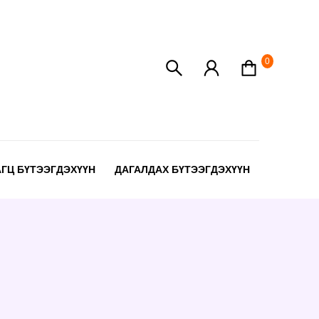
0
АГЦ БҮТЭЭГДЭХҮҮН
ДАГАЛДАХ БҮТЭЭГДЭХҮҮН