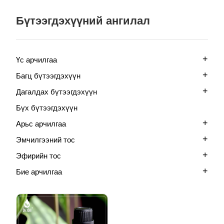
Бүтээгдэхүүний ангилал
+
Үс арчилгаа
+
Багц бүтээгдэхүүн
+
Дагалдах бүтээгдэхүүн
Бүх бүтээгдэхүүн
+
Арьс арчилгаа
+
Эмчилгээний тос
+
Эфирийн тос
+
Бие арчилгаа