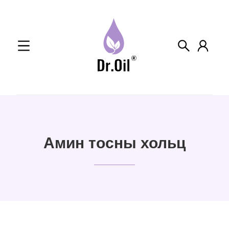
Skip
to
content
Амин тосны хольц