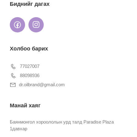
Биднийг дагах
Холбоо барих
77027007
88098936
dr.oilbrand@gmail.com
Манай хаяг
Баянмонгол хороололын урд талд Paradise Plaza
1давхар