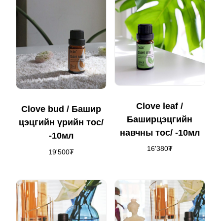
Clove leaf /
Clove bud / Башир
Баширцэцгийн
цэцгийн үрийн тос/
навчны тос/ -10мл
-10мл
16'380
₮
19'500
₮