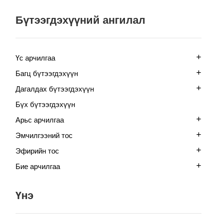
Бүтээгдэхүүний ангилал
+
Үс арчилгаа
+
Багц бүтээгдэхүүн
+
Дагалдах бүтээгдэхүүн
Бүх бүтээгдэхүүн
+
Арьс арчилгаа
+
Эмчилгээний тос
+
Эфирийн тос
+
Бие арчилгаа
Үнэ