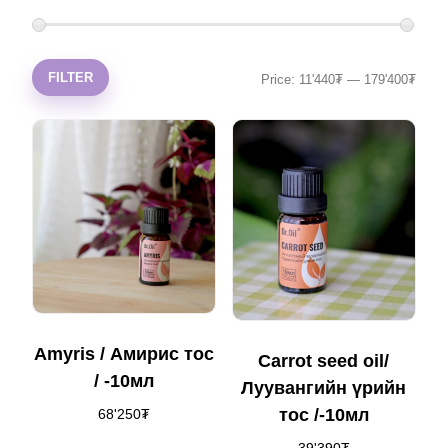
FILTER
Price:
11'440₮
—
179'400₮
Amyris / Амирис тос
Carrot seed oil/
/ -10мл
Луувангийн үрийн
тос /-10мл
68'250
₮
39'390
₮