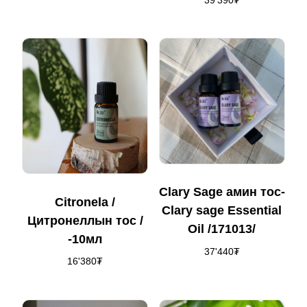
Clary Sage амин тос-
Citronela /
Clary sage Essential
Цитронеллын тос /
Oil /171013/
-10мл
37'440
₮
16'380
₮