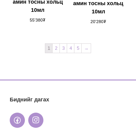
амин тосны хольц
амин тосны хольц
10мл
10мл
55'380
₮
20'280
₮
1
2
3
4
5
→
Биднийг дагах