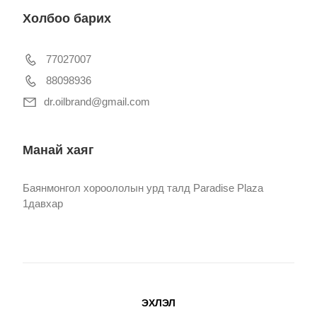
Холбоо барих
77027007
88098936
dr.oilbrand@gmail.com
Манай хаяг
Баянмонгол хороололын урд талд Paradise Plaza
1давхар
ЭХЛЭЛ