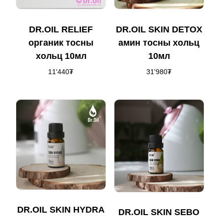
DR.OIL RELIEF
DR.OIL SKIN DETOX
органик тосны
амин тосны хольц
хольц 10мл
10мл
11'440
₮
31'980
₮
DR.OIL SKIN HYDRA
DR.OIL SKIN SEBO