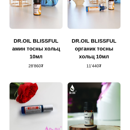
DR.OIL BLISSFUL
DR.OIL BLISSFUL
амин тосны хольц
органик тосны
10мл
хольц 10мл
28'860
₮
11'440
₮