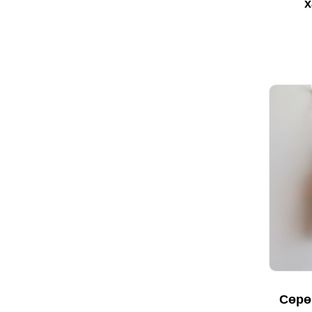
х
Сөрө