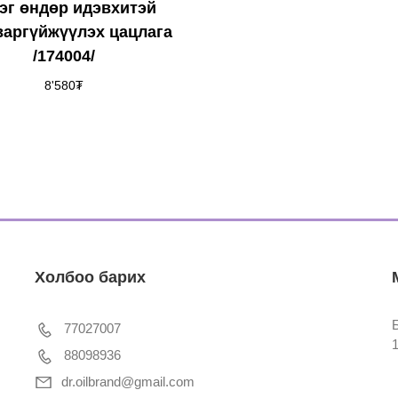
эг өндөр идэвхитэй
варгүйжүүлэх цацлага
/174004/
8'580
₮
Холбоо барих
77027007
88098936
dr.oilbrand@gmail.com