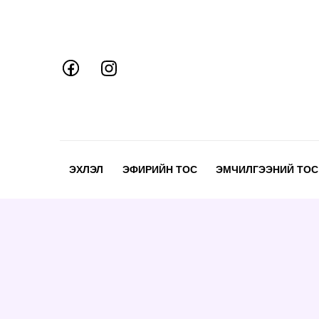
Skip
to
content
ЭХЛЭЛ
ЭФИРИЙН ТОС
ЭМЧИЛГЭЭНИЙ ТОС