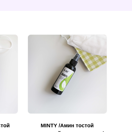
стой
MINTY /Амин тостой