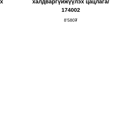
х
халдваргүйжүүлэх цацлага/
174002
8'580
₮