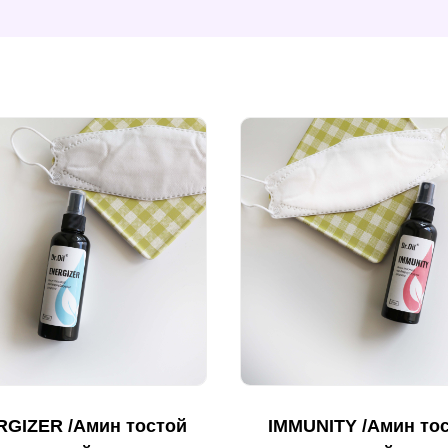
GIZER /Амин тостой
IMMUNITY /Амин то