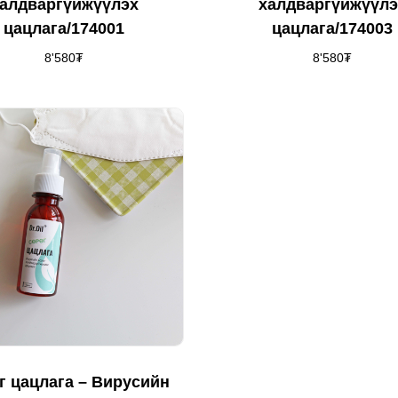
алдваргүйжүүлэх
халдваргүйжүүлэ
цацлага/174001
цацлага/174003
8'580
₮
8'580
₮
г цацлага – Вирусийн