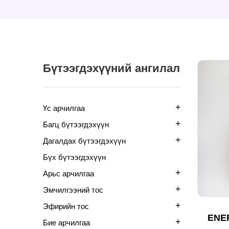
Бүтээгдэхүүний ангилал
+
Үс арчилгаа
+
Багц бүтээгдэхүүн
+
Дагалдах бүтээгдэхүүн
Бүх бүтээгдэхүүн
+
Арьс арчилгаа
+
Эмчилгээний тос
+
Эфирийн тос
ENER
+
Бие арчилгаа