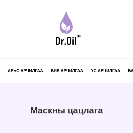
АРЬС АРЧИЛГАА
БИЕ АРЧИЛГАА
ҮС АРЧИЛГАА
Б
Маскны цацлага