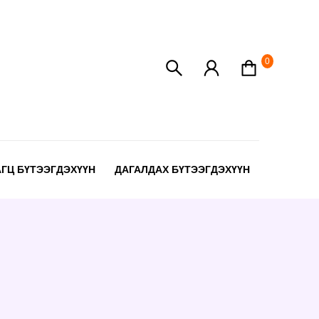
0
АГЦ БҮТЭЭГДЭХҮҮН
ДАГАЛДАХ БҮТЭЭГДЭХҮҮН