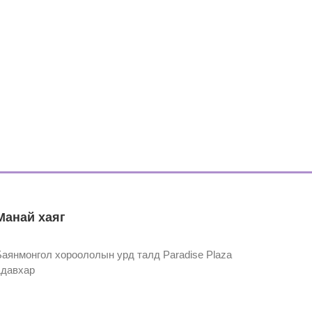
Манай хаяг
Баянмонгол хороололын урд талд Paradise Plaza
1давхар