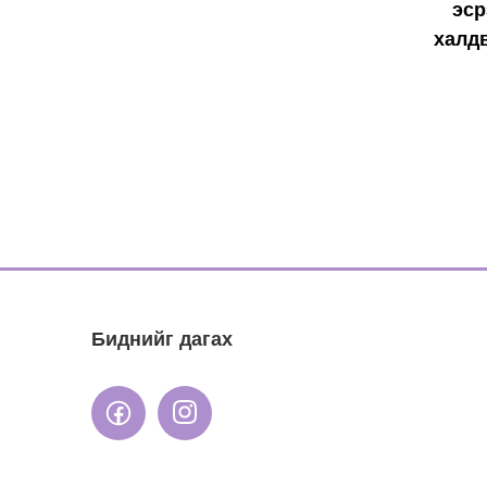
эср
халд
Биднийг дагах