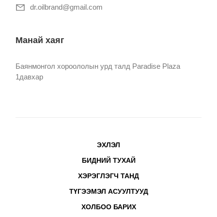
dr.oilbrand@gmail.com
Манай хаяг
Баянмонгол хороололын урд талд Paradise Plaza
1давхар
ЭХЛЭЛ
БИДНИЙ ТУХАЙ
ХЭРЭГЛЭГЧ ТАНД
ТҮГЭЭМЭЛ АСУУЛТУУД
ХОЛБОО БАРИХ