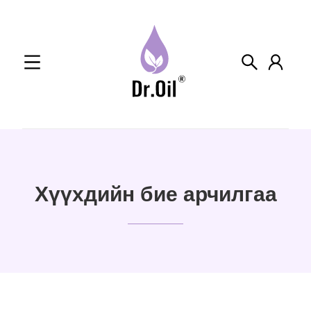
Skip
to
content
Хүүхдийн бие арчилгаа