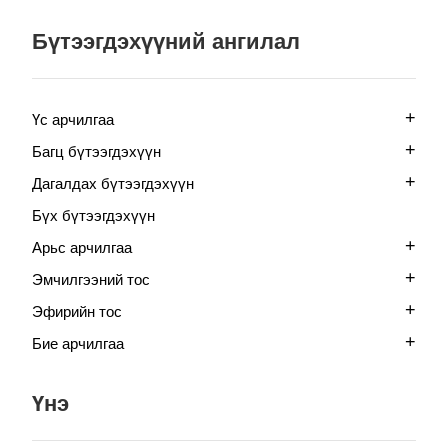
Бүтээгдэхүүний ангилал
+
Үс арчилгаа
+
Багц бүтээгдэхүүн
+
Дагалдах бүтээгдэхүүн
Бүх бүтээгдэхүүн
+
Арьс арчилгаа
+
Эмчилгээний тос
+
Эфирийн тос
+
Бие арчилгаа
Үнэ