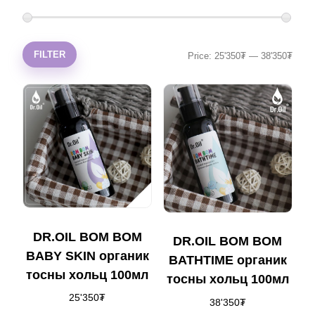
FILTER
Price:
25'350₮
—
38'350₮
DR.OIL BOM BOM
DR.OIL BOM BOM
BABY SKIN органик
BATHTIME органик
тосны хольц 100мл
тосны хольц 100мл
25'350
₮
38'350
₮