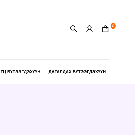
0
АГЦ БҮТЭЭГДЭХҮҮН
ДАГАЛДАХ БҮТЭЭГДЭХҮҮН