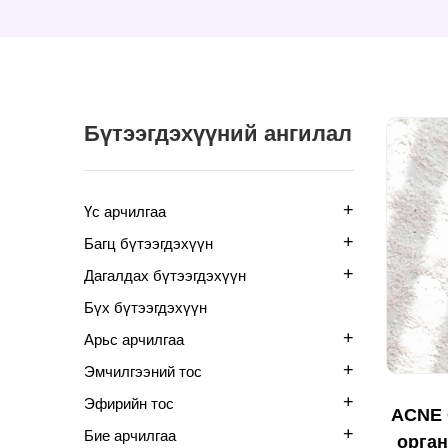
Бүтээгдэхүүний ангилал
+
Үс арчилгаа
+
Багц бүтээгдэхүүн
+
Дагалдах бүтээгдэхүүн
Бүх бүтээгдэхүүн
+
Арьс арчилгаа
+
Эмчилгээний тос
+
Эфирийн тос
ACNE 
+
Бие арчилгаа
орган