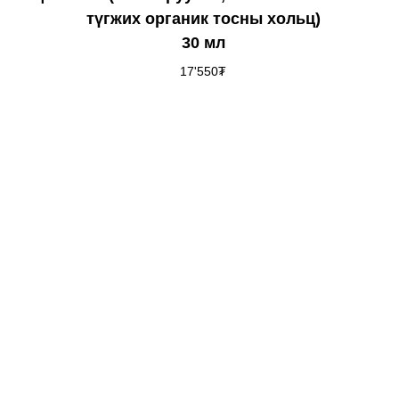
түгжих органик тосны хольц)
30 мл
17'550
₮