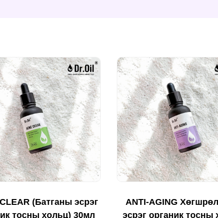
CLEAR (Батганы эсрэг
ANTI-AGING Хөгшрө
ик тосны хольц) 30мл
эсрэг органик тосны 