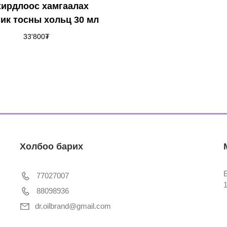
хирдлоос хамгаалах
ик тосны хольц 30 мл
33'800
₮
Холбоо барих
77027007
88098936
dr.oilbrand@gmail.com