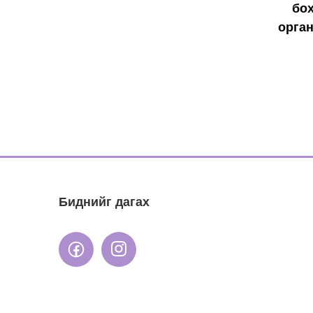
бо
орган
Биднийг дагах