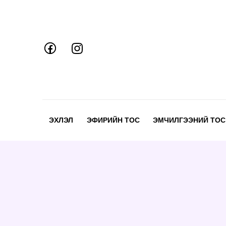
Skip
to
content
ЭХЛЭЛ
ЭФИРИЙН ТОС
ЭМЧИЛГЭЭНИЙ ТОС