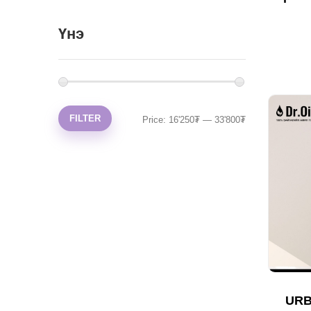
Үнэ
FILTER
Price:
16'250₮
—
33'800₮
URB