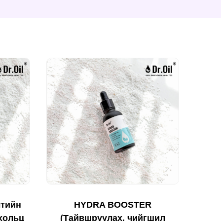
лтийн
HYDRA BOOSTER
хольц
(Тайвшруулах, чийгшил