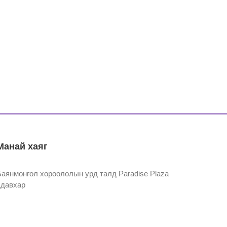
Манай хаяг
Баянмонгол хороололын урд талд Paradise Plaza
1давхар