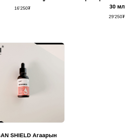
30 мл
16'250
₮
29'250
₮
AN SHIELD Агаарын