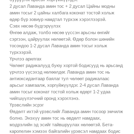
2 дусал Лаванда амин тос + 2 дусал Цайны модны
амин тосыг 2 цайны халбага коконат тостой хольж
өдөр бүр зовиур намдтал түрхэж хэрэглээрэй.
Сэвх нөсөө бүдгэрүүлэх
Өнгөө алдаж, толбо нөсөө үүссэн арьсны өнгийг
сэргээн, цайруулах нөлөөтэй. Өдөр болон шөнийн
тосондоо 1-2 дусал Лаванда амин тосыг хольж
түрхээрэй.
Үрчлээ арилгах
Чөлөөт радикалууд буюу хортой бодисууд нь арьсанд
үрчлээ үүсэхэд нөлөөлдөг. Лаванда амин тос нь
антиоксидантаар баялаг тул чөлөөт радикалаас
арьсыг хамгаалж, хоргүйжүүлдэг. 2-4 дусал Лаванда
амин тосыг коконат тостой хольж өдөрт 1-2 удаа
чийгшүүлэгчний оронд хэрэглэнэ.
Үрэвслийн эсрэг
Өвдөлт ихтэй үрэвслийг Лаванда амин тосоор эмчилж
болно. Энэхүү амин тос нь өвдөлт намдаах,
мэдрэлийн эд эсийг тайвшруулах нөлөөтэй. Бета-
каропелин хэмээх байгалийн үрэвсэл намдаах бодис