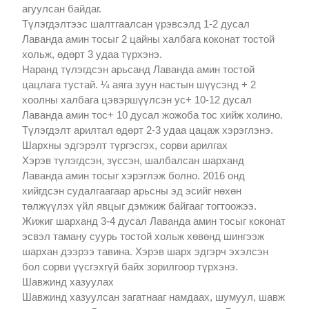
агуулсан байдаг.
Түлэгдэлтээс шалтгаалсан үрэвсэлд 1-2 дусал
Лаванда амин тосыг 2 цайны халбага коконат тостой
хольж, өдөрт 3 удаа түрхэнэ.
Наранд түлэгдсэн арьсанд Лаванда амин тостой
цацлага тустай. ¼ аяга зуун настын шүүсэнд + 2
хоолны халбага цэвэршүүлсэн ус+ 10-12 дусал
Лаванда амин тос+ 10 дусал жожоба тос хийж холино.
Түлэгдэлт арилтал өдөрт 2-3 удаа цацаж хэрэглэнэ.
Шархны эдгэрэлт түргэсгэх, сорви арилгах
Хэрэв түлэгдсэн, зүссэн, шалбалсан шарханд
Лаванда амин тосыг хэрэглэж болно. 2016 онд
хийгдсэн судалгаагаар арьсны эд эсийг нөхөн
төлжүүлэх үйл явцыг дэмжиж байгааг тогтоожээ.
Жижиг шарханд 3-4 дусал Лаванда амин тосыг коконат
эсвэл таману суурь тостой хольж хөвөнд шингээж
шархан дээрээ тавина. Хэрэв шарх эдгэрч эхэлсэн
бол сорви үүсгэхгүй байх зорилгоор түрхэнэ.
Шавжинд хазуулах
Шавжинд хазуулсан загатнааг намдаах, шумуул, шавж