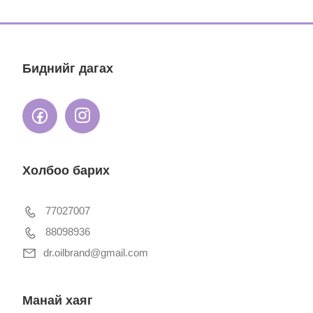
Биднийг дагах
Холбоо барих
77027007
88098936
dr.oilbrand@gmail.com
Манай хаяг