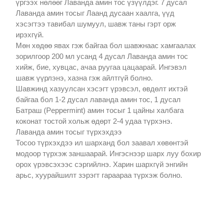
үргээх нөлөөг Лаванда амин тос үзүүлдэг. 7 дусал
Лаванда амин тосыг Лаанд дусаан хаалга, үүд
хэсэгтээ тавибал шумуул, шавж таны гэрт орж
ирэхгүй.
Мөн хөдөө явах гэж байгаа бол шавжнаас хамгаалах
зорилгоор 200 мл усанд 4 дусал Лаванда амин тос
хийж, бие, хувцас, ачаа руугаа цацаарай. Ингэвэл
шавж үүрлэнэ, хазна гэж айлтгүй болно.
Шавжинд хазуулсан хэсэгт үрэвсэл, өвдөлт ихтэй
байгаа бол 1-2 дусал лаванда амин тос, 1 дусал
Батраш (Peppermint) амин тосыг 1 цайны халбага
коконат тостой хольж өдөрт 2-4 удаа түрхэнэ.
Лаванда амин тосыг түрхэхдээ
Тосоо түрхэхдээ ил шарханд бол заавал хөвөнтэй
модоор түрхэж заншаарай. Ингэснээр шарх луу бохир
орох үрэвсэхээс сэргийлнэ. Харин шархгүй энгийн
арьс, хуурайшилт зэрэгт гараараа түрхэж болно.