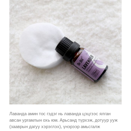
Лаванда амин тос гэдэг нь лаванда цэцгээс ялган
авсан ургамлын охь юм. Арьсанд түрхэж, дотуур ууж
(зааврын дагуу хэрэглэх), үнэрээр амьсгалж