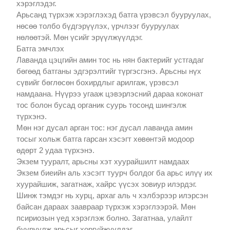
хэрэглэдэг.
Арьсанд түрхэж хэрэглэхэд батга үрэвсэл бууруулах,
нөсөө толбо бүдгэрүүлэх, үрчлээг бууруулах
нөлөөтэй. Мөн үсийг эрүүлжүүлдэг.
Батга эмчлэх
Лаванда цэцгийн амин тос нь нян бактерийг устгадаг
бөгөөд батганы эдгэрэлтийг түргэсгэнэ. Арьсны нүх
сүвийг бөглөсөн бохирдлыг арилгаж, үрэвсэл
намдаана. Нүүрээ угааж цэвэрлэсний дараа коконат
тос болон бусад органик суурь тосонд шингэлж
түрхэнэ.
Мөн нэг дусал арган тос: нэг дусал лаванда амин
тосыг хольж батга гарсан хэсэгт хөвөнтэй модоор
өдөрт 2 удаа түрхэнэ.
Экзем тууралт, арьсны хэт хуурайшилт намдаах
Экзем биеийн аль хэсэгт туурч болдог ба арьс илүү их
хуурайшиж, загатнаж, хайрс үүсэх зовиур илэрдэг.
Шинж тэмдэг нь хурц, архаг аль ч хэлбэрээр илэрсэн
байсан дараах заавраар түрхэж хэрэглээрэй. Мөн
псириозын үед хэрэглэж болно. Загатнаа, улайлт
бууруулж арьсыг хоргүйжүүлдэг.