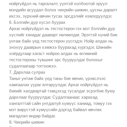
нойргүйдэл нь таргалалт, үүнтэй холбоотой эрүүл
мэндийн асуудал болох чихрийн шижин, цусны даралт
ихсэх, зүрхний өвчин тусах эрсдэлийг нэмэгдүүлдэг.
6. Бэлгийн дур хүсэл буурах
Архаг нойргүйдэл нь тестостерон гэх мэт бэлгийн дур
хүслийг хянадаг дааварт нөлөөлдөг. Эрэгтэй хүний бие
унтаж байх үед тестостерон үүсгэдэг. Нойр алдах нь
энэхүү дааврын хэмжээ буурахад хүргэдэг. Шөнийн
хоёрдугаар хагаст нойроо алдах нь өглөөний
тестостероны түвшинг эрс бууруулдаг болохыг
судалгаагаар тогтоожээ.
7. Дархлаа сулрах
Таныг унтаж байх үед таны бие өвчин, үрэвслээс
хамгаалах уураг ялгаруулдаг. Архаг нойргүйдэл нь
биеийг халдвартай тэмцэхэд тусалдаг эсрэгбие буюу
дархлааг бууруулдаг. Судалгаанаас харахад
хангалттай сайн унтдаггүй хүмүүс ханиад, томуу гэх
мэт вирустэй хүмүүсийн дэргэд байвал өвчлөх
магадлал өндөр байдаг.
8. Чихрийн шижин