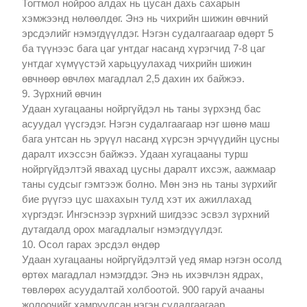
Тогтмол нойроо алдах нь цусан дахь сахарын
хэмжээнд нөлөөлдөг. Энэ нь чихрийн шижин өвчний
эрсдэлийг нэмэгдүүлдэг. Нэгэн судалгаагаар өдөрт 5
ба түүнээс бага цаг унтдаг насанд хүрэгчид 7-8 цаг
унтдаг хүмүүстэй харьцуулахад чихрийн шижин
өвчнөөр өвчлөх магадлал 2,5 дахин их байжээ.
9. Зүрхний өвчин
Удаан хугацааны нойргүйдэл нь таны зүрхэнд бас
асуудал үүсгэдэг. Нэгэн судалгаагаар нэг шөнө маш
бага унтсан нь эрүүл насанд хүрсэн эрчүүдийн цусны
даралт ихэссэн байжээ. Удаан хугацааны турш
нойргүйдэлтэй явахад цусны даралт ихсэж, аажмаар
таны судсыг гэмтээж болно. Мөн энэ нь таны зүрхийг
бие рүүгээ цус шахахын тулд хэт их ажиллахад
хүргэдэг. Ингэснээр зүрхний шигдээс эсвэл зүрхний
дутагдалд орох магадлалыг нэмэгдүүлдэг.
10. Осол гарах эрсдэл өндөр
Удаан хугацааны нойргүйдэлтэй үед ямар нэгэн осолд
өртөх магадлал нэмэгддэг. Энэ нь ихэвчлэн ядрах,
төвлөрөх асуудалтай холбоотой. 900 гаруй ачааны
жолоочийг хамруулсан нэгэн судалгаагаар