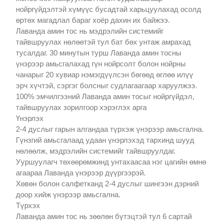
нойргүйдэлтэй хүмүүс бусадтай харьцуулахад осолд
өртөх магадлал бараг хоёр дахин их байжээ.
Лаванда амин тос нь мэдрэлийн системийг
тайвшруулах нөлөөтэй тул бат бөх унтаж амрахад
тусалдаг. 30 минутын турш Лаванда амин тосны
үнэрээр амьсгалахад гүн нойрсолт болон нойрны
чанарыг 20 хувиар нэмэгдүүлсэн бөгөөд өглөө илүү
эрч хүчтэй, сэргэг болсныг судлагаагаар харуулжээ.
100% эмчилгээний Лаванда амин тосыг нойргүйдэл,
тайвшруулах зорилгоор хэрэглэх арга
Үнэрлэх
2-4 дуслыг гарын алгандаа түрхэж үнэрээр амьсгална.
Гүнзгий амьсгалаад удаан үнэрлэхэд тархинд шууд
нөлөөлж, мэдрэлийн системийг тайвшруулдаг.
Ууршуулагч төхөөрөмжинд унтахаасаа нэг цагийн өмнө
агаараа Лаванда үнэрээр дүүргээрэй.
Хөвөн болон салфетканд 2-4 дуслыг шингээн дэрний
доор хийж үнэрээр амьсгална.
Түрхэх
Лаванда амин тос нь зөөлөн бүтэцтэй тул 6 сартай