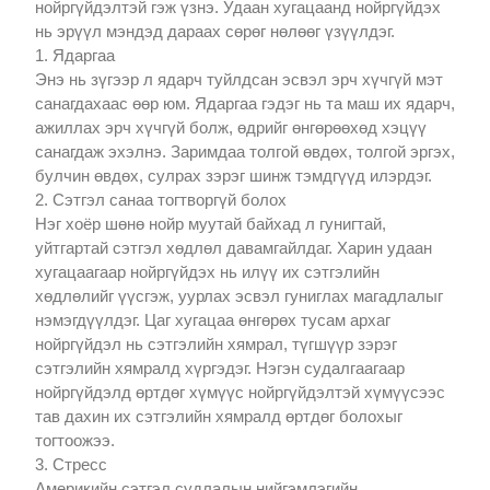
нойргүйдэлтэй гэж үзнэ. Удаан хугацаанд нойргүйдэх
нь эрүүл мэндэд дараах сөрөг нөлөөг үзүүлдэг.
1. Ядаргаа
Энэ нь зүгээр л ядарч туйлдсан эсвэл эрч хүчгүй мэт
санагдахаас өөр юм. Ядаргаа гэдэг нь та маш их ядарч,
ажиллах эрч хүчгүй болж, өдрийг өнгөрөөхөд хэцүү
санагдаж эхэлнэ. Заримдаа толгой өвдөх, толгой эргэх,
булчин өвдөх, сулрах зэрэг шинж тэмдгүүд илэрдэг.
2. Сэтгэл санаа тогтворгүй болох
Нэг хоёр шөнө нойр муутай байхад л гунигтай,
уйтгартай сэтгэл хөдлөл давамгайлдаг. Харин удаан
хугацаагаар нойргүйдэх нь илүү их сэтгэлийн
хөдлөлийг үүсгэж, уурлах эсвэл гуниглах магадлалыг
нэмэгдүүлдэг. Цаг хугацаа өнгөрөх тусам архаг
нойргүйдэл нь сэтгэлийн хямрал, түгшүүр зэрэг
сэтгэлийн хямралд хүргэдэг. Нэгэн судалгаагаар
нойргүйдэлд өртдөг хүмүүс нойргүйдэлтэй хүмүүсээс
тав дахин их сэтгэлийн хямралд өртдөг болохыг
тогтоожээ.
3. Стресс
Америкийн сэтгэл судлалын нийгэмлэгийн