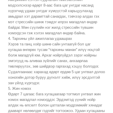
мэдээлснээр өдөрт 8-аас бага цаг унтдаг насанд
хүрэгчид удаан унтдаг хүмүүстэй харьцуулахад
амьдрал хэт дарамттай санагдах, тэвчээр алдах гэх
мэт стрессийн шинж тэмдэг илрэх магадлал өндөр
байдаг. Мөн сүүлийн нэг жилд стрессийн түвшин
нэмэгдсэн гэж хэлэх магадлал өндөр байна.
4. Тархины үйл ажиллагаа удаашрах
Хэрэв та ганц хоёр шөнө сайн унтаагүй бол цаг
хугацаа өнгөрөх тусам “тархины манан” илүү ноцтой
болж магадгүй юм. Архаг нойргүйдэл зэрэг нойрны
эмгэгүүд нь аливаа зүйлийг санах, анхаарлаа
төвлөрүүлэх, зөв шийдвэр гаргахад хэцүү болгодог.
Судалгаанаас харахад өдөрт ердөө 5 цаг унтвал долоо
хоногийн дотор буруу дүгнэлт хийж, илүү эрсдэлтэй
зан үйлд хүргэдэг.
5. Жин нэмэх
Өдөрт 7 цагаас бага хугацаагаар тогтмол унтвал жин
нэмэх магадлал нэмэгддэг. Эрдэмтэд үүнийг нойр
алдах нь өлсөлт болон цатгалан мэдрэмжийг хянадаг
дааварт нөлөөлдөг гэдгийг тогтоожээ. Удаан хугацааны