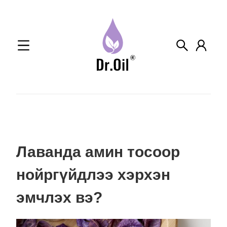
Skip
to
content
Лаванда амин тосоор
нойргүйдлээ хэрхэн
эмчлэх вэ?