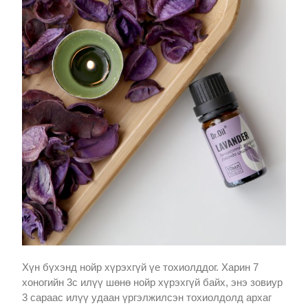
Хүн бүхэнд нойр хүрэхгүй үе тохиолддог. Харин 7
хоногийн 3с илүү шөнө нойр хүрэхгүй байх, энэ зовиур
3 сараас илүү удаан үргэлжилсэн тохиолдолд архаг