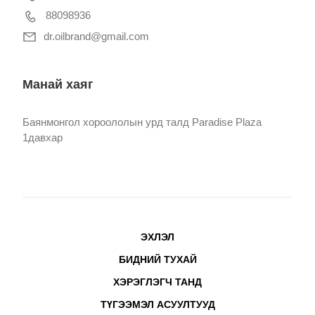
88098936
dr.oilbrand@gmail.com
Манай хаяг
Баянмонгол хороололын урд талд Paradise Plaza
1давхар
ЭХЛЭЛ
БИДНИЙ ТУХАЙ
ХЭРЭГЛЭГЧ ТАНД
ТҮГЭЭМЭЛ АСУУЛТУУД