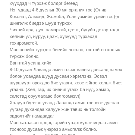
хүүхдэд ч түрхэж болдог бөгөөд
Нэг удаад 4-6 дуслыг 30 мл органик тос (Олив,
Коконат, Алмонд, Жожоба, Усан үзмийн үрийн тос)-д
шингэлж биедээ шууд түрхэх
Чихний ард, дух, чамархай, цээж, бугуйн дотор талд,
хөлийн ул, нуруу, цээж, хүзүүнд түрхэхэд
тохиромжтой.
Мөн өөрийн түрхдэг биеийн лосьон, тостойгоо хольж
түрхэж болно.
Ваннтай усанд хийх
8-10 дусал Лаванда амин тосыг ванны давсанд нэмэх
болон усандаа шууд дусаан хэрэглэнэ. Эсвэл
шүршүүрт орохдоо бие угаагч, хөөстэйгөө хольж биеэ
угаана. (Хөл, гар, их биеийг угаах ба нүд, хамар,
салстад оруулахаас болгоомжил)
Халуун бүлээн усанд Лаванда амин тосноос дусаан
үүгээр духандаа халуун жин тавих нь толгойн
өвдөлтийг намдаадаг.
Мөн хатаасан цэцэг, гэрийн үнэртүүлэгчиндээ амин
тосноос дусааж үнэрээр амьсгалж болно.