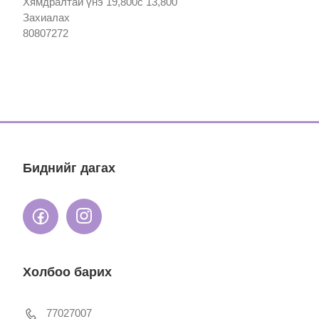
Хямдралтай үнэ 19,800с 13,800
Захиалах
80807272
Биднийг дагах
Холбоо барих
77027007