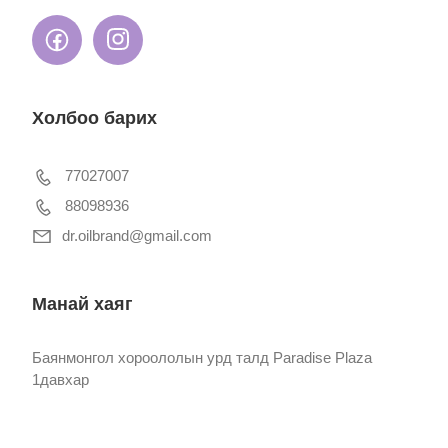
Холбоо барих
77027007
88098936
dr.oilbrand@gmail.com
Манай хаяг
Баянмонгол хороололын урд талд Paradise Plaza
1давхар