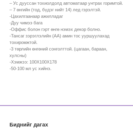
– Ус дууссан тохиолдолд автоматаар унтрах горимтой.
– 7 өнгийн (тод, бүдэг нийт 14) лед гэрэлтэй.
-Цахилгаанаар ажилладаг
-Дуу чимээ бага
-Оффис болон гэрт өнгө нэмэх декор болно.
-Тансаг зэрэглэлийн (АА) амин тос ууршуулахад
тохиромжтой.
-3 төрлийн өнгөний сонголттой. (цагаан, бараан,
хулсны)
-Хэмжээ: 100X100X178
-50-100 мл ус хийнэ.
Биднийг дагах