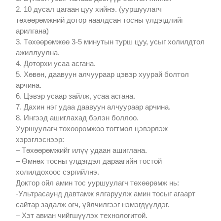
2. 10 дусал цагаан цуу хийнэ. (ууршуулагч
төхөөрөмжний дотор наалдсан тосны үлдэгдлийг
арилгана)
3. Төхөөрөмжөө 3-5 минутын турш цуу, усыг холилдтол
ажиллуулна.
4. Доторхи усаа асгана.
5. Хөвөн, даавуун алчуураар цэвэр хуурай болтол
арчина.
6. Цэвэр усаар зайлж, усаа асгана.
7. Дахин нэг удаа даавуун алчуураар арчина.
8. Ингээд ашиглахад бэлэн боллоо.
Ууршуулагч төхөөрөмжөө тогтмол цэвэрлэж
хэрэглэснээр:
– Төхөөрөмжийг илүү удаан ашиглана.
– Өмнөх тосны үлдэгдэл дараагийн тостой
холилдохоос сэргийлнэ.
Доктор ойл амин тос ууршуулагч төхөөрөмж нь:
-Ультрасаунд давтамж ялгаруулж амин тосыг агаарт
сайтар задалж өгч, үйлчилгээг нэмэгдүүлдэг.
– Хэт авиан чийгшүүлэх технологитой.