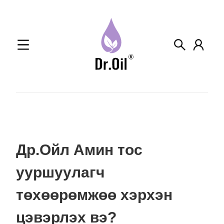
Skip
to
content
Др.Ойл Амин тос
ууршуулагч
төхөөрөмжөө хэрхэн
цэвэрлэх вэ?