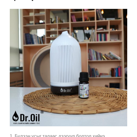
1. Бүлээн усыг талаас дээгүүр болтол хийнэ.