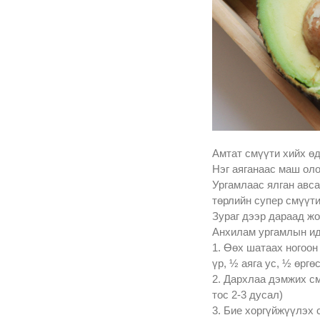
Амтат смүүти хийх ө
Нэг аяганаас маш оло
Ургамлаас ялган авса
төрлийн супер смүүти
Зураг дээр дараад ж
Анхилам ургамлын ид
1. Өөх шатаах ногоон 
үр, ½ аяга ус, ½ өргө
2. Дархлаа дэмжих см
тос 2-3 дусал)
3. Бие хоргүйжүүлэх 