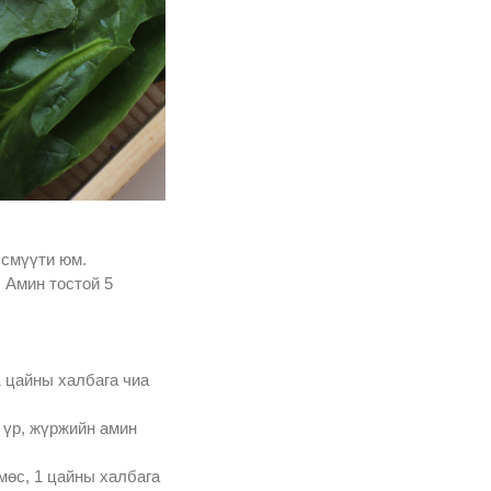
 смүүти юм.
 Амин тостой 5
 1 цайны халбага чиа
а үр, жүржийн амин
мөс, 1 цайны халбага