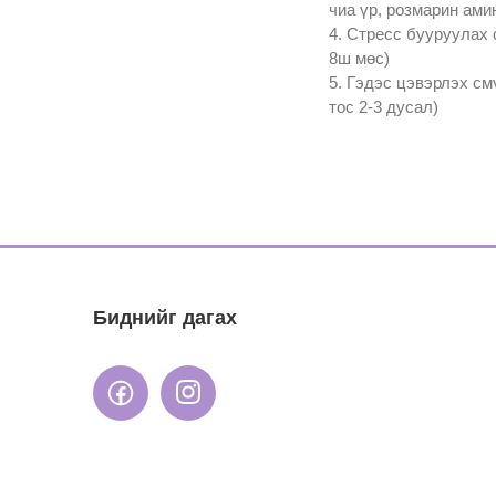
чиа үр, розмарин амин
4. Стресс бууруулах с
8ш мөс)
5. Гэдэс цэвэрлэх смү
тос 2-3 дусал)
Биднийг дагах