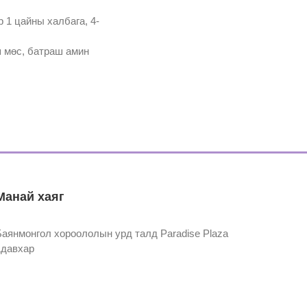
р 1 цайны халбага, 4-
8ш мөс, батраш амин
Манай хаяг
Баянмонгол хороололын урд талд Paradise Plaza
1давхар