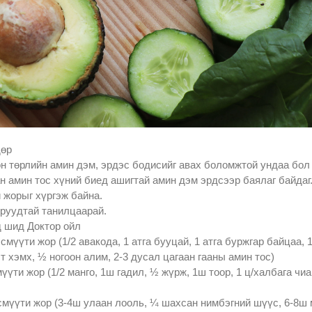
дөр
н төрлийн амин дэм, эрдэс бодисийг авах боломжтой ундаа бол
н амин тос хүний биед ашигтай амин дэм эрдсээр баялаг байдаг.
 жорыг хүргэж байна.
оруудтай танилцаарай.
 шид Доктор ойл
смүүти жор (1/2 авакода, 1 атга бууцай, 1 атга буржгар байцаа,
ст хэмх, ½ ногоон алим, 2-3 дусал цагаан гааны амин тос)
үүти жор (1/2 манго, 1ш гадил, ½ жүрж, 1ш тоор, 1 ц/халбага чи
смүүти жор (3-4ш улаан лооль, ¼ шахсан нимбэгний шүүс, 6-8ш 