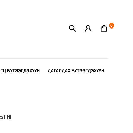
0
АГЦ БҮТЭЭГДЭХҮҮН
ДАГАЛДАХ БҮТЭЭГДЭХҮҮН
лын