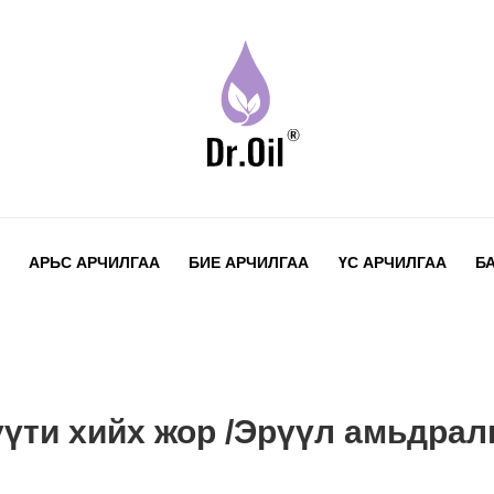
АРЬС АРЧИЛГАА
БИЕ АРЧИЛГАА
ҮС АРЧИЛГАА
Б
үти хийх жор /Эрүүл амьдра