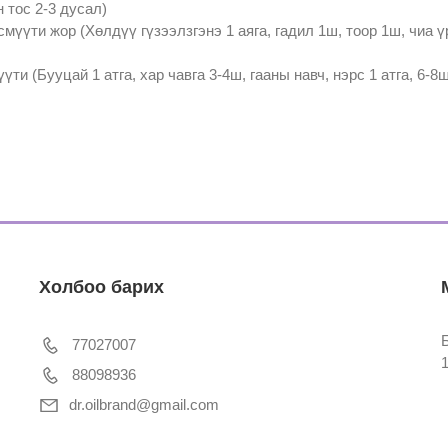
 тос 2-3 дусал)
мүүти жор (Хөлдүү гүзээлзгэнэ 1 аяга, гадил 1ш, тоор 1ш, чиа ү
үти (Бууцай 1 атга, хар чавга 3-4ш, гааны навч, нэрс 1 атга, 6-
Холбоо барих
77027007
88098936
dr.oilbrand@gmail.com