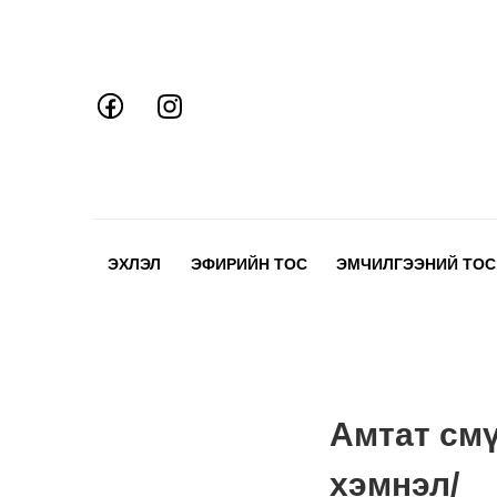
Skip
to
content
ЭХЛЭЛ
ЭФИРИЙН ТОС
ЭМЧИЛГЭЭНИЙ ТОС
Амтат смү
хэмнэл/