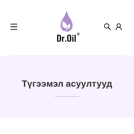
Skip
to
content
Түгээмэл асуултууд