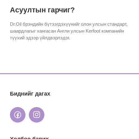
Асуултын гарчиг?
Dr.Oil брэндийн бүтээгдэхүүнийг олон улсын стандарт,
шаардлагыг хангасан Англи улсын Kerfoot компанийн
түүхий эдээр үйлдвэрлэдэг.
Биднийг дагах
Холбоо барих