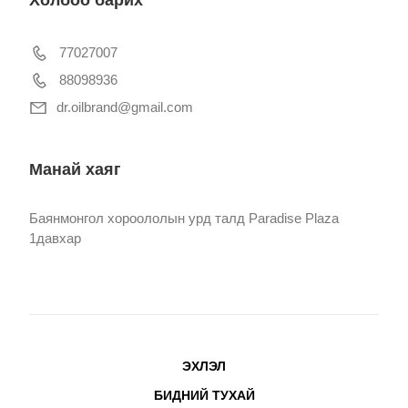
77027007
88098936
dr.oilbrand@gmail.com
Манай хаяг
Баянмонгол хороололын урд талд Paradise Plaza
1давхар
ЭХЛЭЛ
БИДНИЙ ТУХАЙ