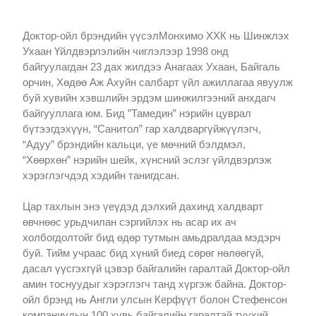
Доктор-ойл брэндийн үүсэлМонхимо ХХК нь Шинжлэх
Ухаан Үйлдвэрлэлийн чиглэлээр 1998 онд
байгуулагдан 23 дах жилдээ Анагаах Ухаан, Байгаль
орчин, Хөдөө Аж Ахуйн салбарт үйл ажиллагаа явуулж
буй хувийн хэвшлийн эрдэм шинжилгээний анхдагч
байгууллага юм. Бид ”Тамедин” нэрийн цуврал
бүтээгдэхүүн, “Санитол” гар халдваргүйжүүлэгч,
“Адуу” брэндийн кальци, үе мөчний бэлдмэл,
“Хөөрхөн” нэрийн шейк, хүнсний эслэг үйлдвэрлэж
хэрэглэгчдэд хэдийн танигдсан.
Цар тахлын энэ үеүдэд дэлхий дахинд халдварт
өвчнөөс урьдчилан сэргийлэх нь асар их ач
холбогдолтойг бид өдөр тутмын амьдралдаа мэдэрч
буй. Тийм учраас бид хүний биед сөрөг нөлөөгүй,
дасал үүсгэхгүй цэвэр байгалийн гаралтай Доктор-ойл
амин тоснуудыг хэрэглэгч танд хүргэж байна. Доктор-
ойл брэнд нь Англи улсын Керфүүт болон Стефенсон
компаниудын 100 хувь байгалийн гаралтай түүхий