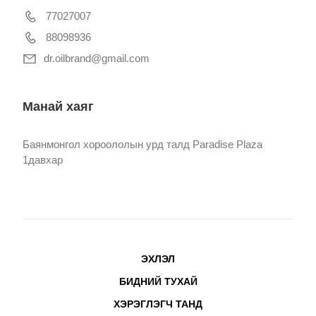
77027007
88098936
dr.oilbrand@gmail.com
Манай хаяг
Баянмонгол хороололын урд талд Paradise Plaza
1давхар
ЭХЛЭЛ
БИДНИЙ ТУХАЙ
ХЭРЭГЛЭГЧ ТАНД