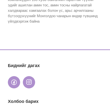
эдийг ашиглан амин тос, амин тосны найрлагатай
халдвараас хамгаалах болон үс, арьс арчилгааны
бүтээгдэхүүнийг Монголдоо чанарын өндөр түвшинд
үйлдвэрлэж байна
Биднийг дагах
Холбоо барих